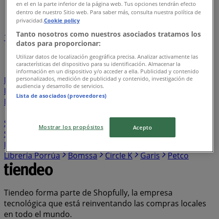
en el en la parte inferior de la página web. Tus opciones tendrán efecto
Índice de negocios en Ciudad Madero
dentro de nuestro Sitio web. Para saber más, consulta nuestra política de
privacidad.
Cookie policy
Tanto nosotros como nuestros asociados tratamos los
1
2
3
4
5
datos para proporcionar:
...
26
Utilizar datos de localización geográfica precisa. Analizar activamente las
características del dispositivo para su identificación. Almacenar la
Lefties
Yamaha
Colchas Concord
C&A
Flexi
información en un dispositivo y/o acceder a ella. Publicidad y contenido
personalizados, medición de publicidad y contenido, investigación de
Nacional Monte de Piedad
Tupperware
Herbalife
audiencia y desarrollo de servicios.
Pro One
OfficeMax
Stanhome
Jafra
7-eleven
Lista de asociados (proveedores)
Merza
Muebles Dico
Contino
Super Gutierrez
KFC
Avon
Natura
El Florido
Infra
Súper Aki
SuBodega
Mundo Terra
Vips
Cuidado con el Perro
Mostrar los propósitos
Acepto
Starbucks
Ilusión
Impuls
Telmex
Zapaterías 3
Hermanos
Farmapronto
El Bodegón
RadioShack
Librería Porrúa
Bomssa
Circle K
Garis
Petco
Tiendeo forma parte de Shopfully, la empresa
tecnológica que está reinventando las compras locales
en todo el mundo.