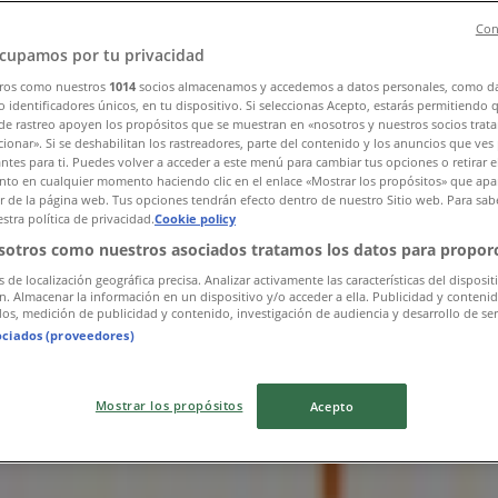
Con
)
»
cupamos por tu privacidad
ros como nuestros
1014
socios almacenamos y accedemos a datos personales, como d
 identificadores únicos, en tu dispositivo. Si seleccionas Acepto, estarás permitiendo 
c (CDMX)
de rastreo apoyen los propósitos que se muestran en «nosotros y nuestros socios trat
ionar». Si se deshabilitan los rastreadores, parte del contenido y los anuncios que ves
antes para ti. Puedes volver a acceder a este menú para cambiar tus opciones o retirar e
to en cualquier momento haciendo clic en el enlace «Mostrar los propósitos» que apar
or de la página web. Tus opciones tendrán efecto dentro de nuestro Sitio web. Para sab
stra política de privacidad.
Cookie policy
sotros como nuestros asociados tratamos los datos para proporc
s de localización geográfica precisa. Analizar activamente las características del disposit
ón. Almacenar la información en un dispositivo y/o acceder a ella. Publicidad y conteni
os, medición de publicidad y contenido, investigación de audiencia y desarrollo de ser
ociados (proveedores)
Mostrar los propósitos
Acepto