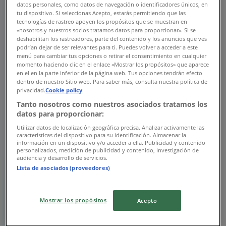
Martes
datos personales, como datos de navegación o identificadores únicos, en
tu dispositivo. Si seleccionas Acepto, estarás permitiendo que las
07:00 - 22:00
tecnologías de rastreo apoyen los propósitos que se muestran en
Miércoles
«nosotros y nuestros socios tratamos datos para proporcionar». Si se
07:00 - 22:00
deshabilitan los rastreadores, parte del contenido y los anuncios que ves
podrían dejar de ser relevantes para ti. Puedes volver a acceder a este
Jueves
menú para cambiar tus opciones o retirar el consentimiento en cualquier
07:00 - 22:00
momento haciendo clic en el enlace «Mostrar los propósitos» que aparece
Viernes
en el en la parte inferior de la página web. Tus opciones tendrán efecto
07:00 - 22:00
dentro de nuestro Sitio web. Para saber más, consulta nuestra política de
privacidad.
Cookie policy
Sábado
Tanto nosotros como nuestros asociados tratamos los
07:00 - 22:00
datos para proporcionar:
Mapa
4448121725
Farmacias Guadalajara S.L.P
Utilizar datos de localización geográfica precisa. Analizar activamente las
Escobedo
características del dispositivo para su identificación. Almacenar la
información en un dispositivo y/o acceder a ella. Publicidad y contenido
personalizados, medición de publicidad y contenido, investigación de
Abierto
Hasta las 22:00
audiencia y desarrollo de servicios.
Lista de asociados (proveedores)
Domingo
Mostrar los propósitos
Acepto
07:00 - 22:00
Lunes
07:00 - 22:00