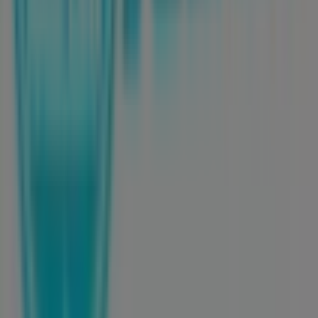
Tiendeo forma parte de Shopfully, la empresa
tecnológica que está reinventando las compras locales
en todo el mundo.
Tiendeo
¿Qué hacemos?
Soluciones para empresas
Noticias y prensa