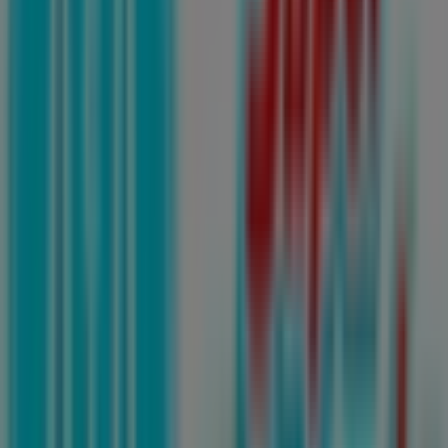
Abierto
Publicidad
Folletos de Farmacias Guadalajara
en San Luis Potosí