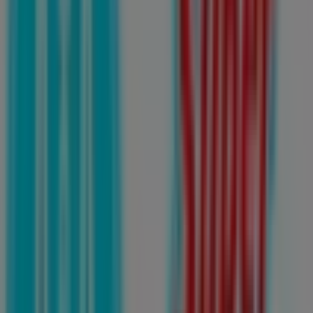
Farmacias Guadalajara
Mariano Escobedo #605, San Luis Potosí
1.2 km
Cerrado
Farmacias Guadalajara
Pedro Montoya #330, San Luis Potosí
1.2 km