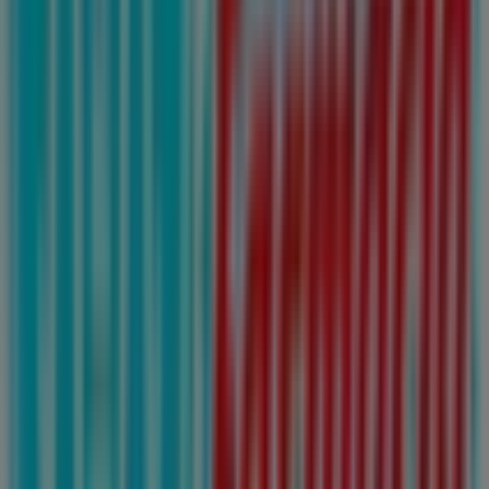
Guadalajara en San Antonio (MICH)
Farmacias
Guadalajara en San Francisco del Rincón
Farmacias
Guadalajara en San Lorenzo (MICH)
Farmacias
Guadalajara en Irapuato
Farmacias Guadalajara en
Soledad de Graciano Sánchez
Ver más ciudades
Otros negocios de Farmacias y
Salud en San Luis Potosí
Farmacias Guadalajara
¡Bienvenido a Tiendeo! Aquí puedes encontrar no solo
las mejores
ofertas
,
catálogos
y
promociones
, sino
también descubrir las tiendas más populares en
San
Luis Potosí
. Durante el mes de
agosto de 2026
, en
nuestra plataforma podrás conocer las últimas
novedades de
Farmacias Guadalajara
, una de las
marcas más reconocidas, así como la ubicación y