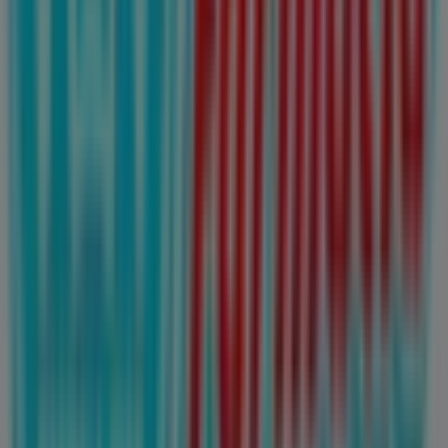
detalles de las tiendas más cercanas en
San Luis Potosí
.
En Tiendeo, no solo tendrás acceso a
promociones
y
descuentos, sino también a información sobre las
tiendas físicas de tu ciudad. Explora los catálogos de
Farmacias Guadalajara
, encuentra las tiendas en
San
Luis Potosí
y descubre los productos con grandes
descuentos para ahorrar en tus compras este
agosto
.
Además, te mantenemos al tanto de las ubicaciones
exactas, horarios de atención y todos los detalles
necesarios para que puedas disfrutar de una experiencia
de compra completa en
San Luis Potosí
.
No pierdas la oportunidad de aprovechar las
ofertas
de
Farmacias Guadalajara
en las tiendas de
San Luis
Potosí
y mantente actualizado con los mejores precios
durante
agosto de 2026
. En Tiendeo, siempre
encontrarás las mejores tiendas y opciones de compra
en
San Luis Potosí
. ¡Empieza a explorar las tiendas y
promociones que tenemos para ti ahora mismo!