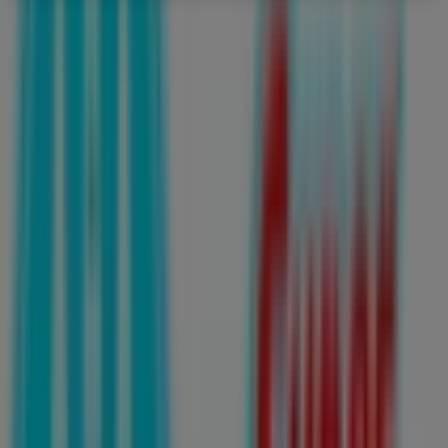
Farmacias Guadalajara
Av. Venustiano Carranza #1315, San Luis Potosí
1.0 km
Abierto
Publicidad