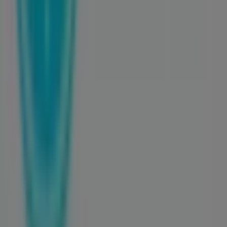
Trabaja con nosotros
Contáctanos
Contacto comercial y de marketing
Tienda mal colocada en el mapa
Notificar un folleto
¿Encontraste un problema en la web o en la
aplicación?
Índices
Marcas
Marcas locales
Negocios
Negocios cercanos