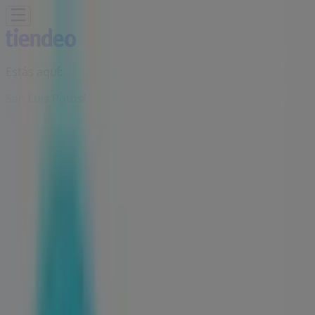
Estás aquí:
San Luis Potosí
Destacados
Supermercados
Tiendas
Departamentales
Ropa, Zapatos y Accesorios
El Regreso A
Clases
Hogar
Farmacias y
Salud
Electrónica
Ferreterías
Salud y
Belleza
Restaurantes
Autos
Bancos y
Servicios
Deporte
Librerías y Papelerías
Ocio
Niños
Viajes y
Entretenimiento
Ópticas
Publicidad