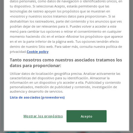
datos personales, como datos de navegación o identificadores únicos, en
tu dispositivo. Si seleccionas Acepto, estarás permitiendo que las
tecnologías de rastreo apoyen los propósitos que se muestran en
«nosotros y nuestros socios tratamos datos para proporcionar». Si se
deshabilitan los rastreadores, parte del contenido y los anuncios que ves
Farmacias Guadalajara
podrían dejar de ser relevantes para ti. Puedes volver a acceder a este
menú para cambiar tus opciones o retirar el consentimiento en cualquier
Mariano Arista #203, San Luis Potosí
momento haciendo clic en el enlace «Mostrar los propósitos» que aparece
en el en la parte inferior de la página web. Tus opciones tendrán efecto
dentro de nuestro Sitio web. Para saber más, consulta nuestra política de
947 m
privacidad.
Cookie policy
Cerrado
Tanto nosotros como nuestros asociados tratamos los
datos para proporcionar:
Utilizar datos de localización geográfica precisa. Analizar activamente las
características del dispositivo para su identificación. Almacenar la
información en un dispositivo y/o acceder a ella. Publicidad y contenido
personalizados, medición de publicidad y contenido, investigación de
Farmacias Guadalajara
audiencia y desarrollo de servicios.
Lista de asociados (proveedores)
Mariano Jiménez #380, San Luis Potosí
977 m
Mostrar los propósitos
Acepto
Abierto