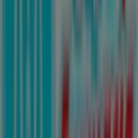
Farmacias Guadalajara
Basicos a precios Muy bajos!
Vence el 14/8
Ciudades con tiendas de Farmacias
Guadalajara
Farmacias Guadalajara en Dolores Hidalgo
Farmacias
Guadalajara en Dolores
Farmacias Guadalajara en León
Farmacias Guadalajara en Silao
Farmacias
Guadalajara en Lagos de Moreno
Farmacias
Guadalajara en San Luis de la Paz
Farmacias
Guadalajara en San Miguel de Allende
Farmacias