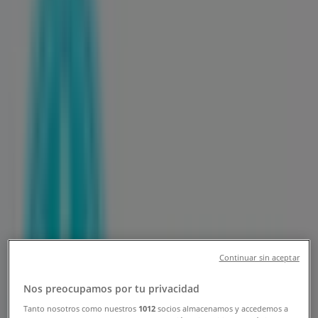
Sucursales Farmacias Guadalajara
San Luis Potosí - Teléfonos, Horarios
y Direcciones
Tiendeo en San Luis Potosí
»
Ofertas de Farmacias y Salud en San Luis Potosí
»
Farmacias Guadalajara en San Luis Potosí
»
Tiendas de Farmacias Guadalajara en San Luis
Potosí
Farmacias Guadalajara
Av. Damián Carmona #1215, San Luis Potosí
Continuar sin aceptar
834 m
Nos preocupamos por tu privacidad
Abierto
Tanto nosotros como nuestros
1012
socios almacenamos y accedemos a