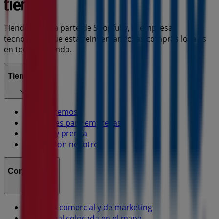
Tiendeo forma parte de Shopfully, la empresa
tecnológica que está reinventando las compras locales
en todo el mundo.
Tiendeo
¿Qué hacemos?
Soluciones para empresas
Noticias y prensa
Trabaja con nosotros
Contáctanos
Contacto comercial y de marketing
Tienda mal colocada en el mapa