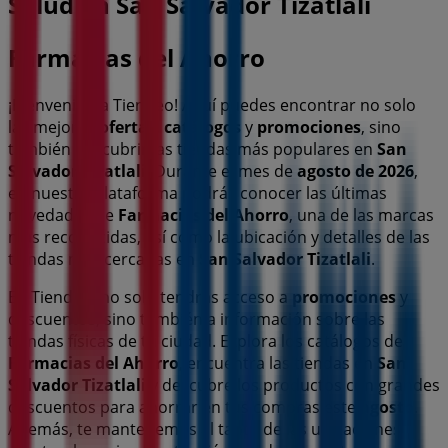
Salud en San Salvador Tizatlali
Farmacias del Ahorro
¡Bienvenido a Tiendeo! Aquí puedes encontrar no solo
las mejores
ofertas
,
catálogos
y
promociones
, sino
también descubrir las tiendas más populares en
San
Salvador Tizatlali
. Durante el mes de
agosto de 2026
,
en nuestra plataforma podrás conocer las últimas
novedades de
Farmacias del Ahorro
, una de las marcas
más reconocidas, así como la ubicación y detalles de las
tiendas más cercanas en
San Salvador Tizatlali
.
En Tiendeo, no solo tendrás acceso a
promociones
y
descuentos, sino también a información sobre las
tiendas físicas de tu ciudad. Explora los catálogos de
Farmacias del Ahorro
, encuentra las tiendas en
San
Salvador Tizatlali
y descubre los productos con grandes
descuentos para ahorrar en tus compras este
agosto
.
Además, te mantenemos al tanto de las ubicaciones