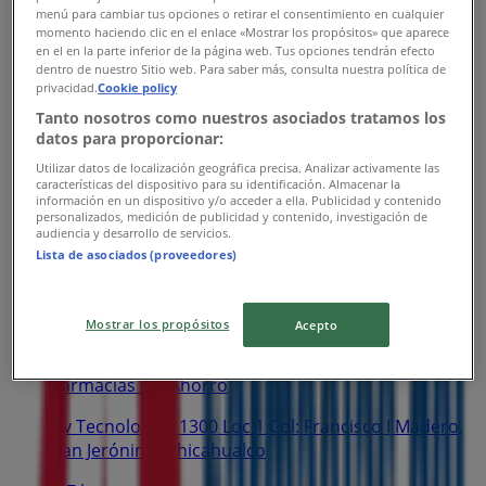
menú para cambiar tus opciones o retirar el consentimiento en cualquier
Cerrado
momento haciendo clic en el enlace «Mostrar los propósitos» que aparece
en el en la parte inferior de la página web. Tus opciones tendrán efecto
dentro de nuestro Sitio web. Para saber más, consulta nuestra política de
privacidad.
Cookie policy
Tanto nosotros como nuestros asociados tratamos los
Farmacias del Ahorro
datos para proporcionar:
Av. Tecnologico 733 Col: Agricola Bellavista, San
Utilizar datos de localización geográfica precisa. Analizar activamente las
características del dispositivo para su identificación. Almacenar la
Salvador Tizatlali
información en un dispositivo y/o acceder a ella. Publicidad y contenido
personalizados, medición de publicidad y contenido, investigación de
1.1 km
audiencia y desarrollo de servicios.
Lista de asociados (proveedores)
Abierto
Mostrar los propósitos
Acepto
Farmacias del Ahorro
Av Tecnologico 1300 Loc 1 Col: Francisco I Madero,
San Jerónimo Chicahualco