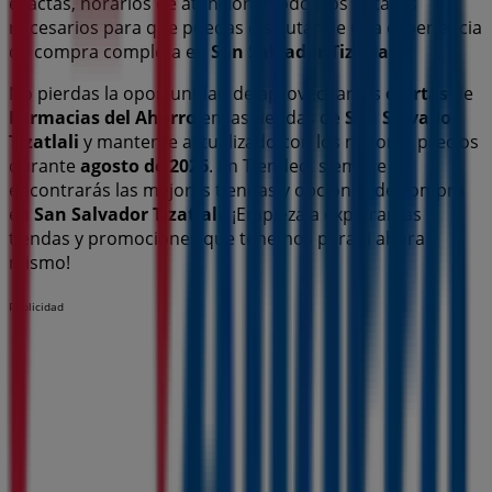
exactas, horarios de atención y todos los detalles
necesarios para que puedas disfrutar de una experiencia
de compra completa en
San Salvador Tizatlali
.
No pierdas la oportunidad de aprovechar las
ofertas
de
Farmacias del Ahorro
en las tiendas de
San Salvador
Tizatlali
y mantente actualizado con los mejores precios
durante
agosto de 2026
. En Tiendeo, siempre
encontrarás las mejores tiendas y opciones de compra
en
San Salvador Tizatlali
. ¡Empieza a explorar las
tiendas y promociones que tenemos para ti ahora
mismo!
Publicidad