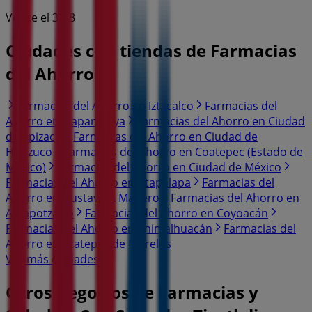
Vence el 31/8
Ciudades con tiendas de Farmacias
del Ahorro
Farmacias del Ahorro en Iztacalco
Farmacias del
Ahorro en Tlapanaloya
Farmacias del Ahorro en Ciudad
de Apizaco
Farmacias del Ahorro en Ciudad de
Huitzuco
Farmacias del Ahorro en Coatepec (Estado de
México)
Farmacias del Ahorro en Ciudad de México
Farmacias del Ahorro en Iztapalapa
Farmacias del
Ahorro en Gustavo A Madero
Farmacias del Ahorro en
Azcapotzalco
Farmacias del Ahorro en Coyoacán
Farmacias del Ahorro en Chimalhuacán
Farmacias del
Ahorro en Ecatepec de Morelos
Ver más ciudades
Otros negocios de Farmacias y