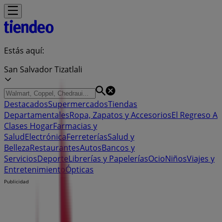
Estás aquí:
San Salvador Tizatlali
Destacados
Supermercados
Tiendas
Departamentales
Ropa, Zapatos y Accesorios
El Regreso A
Clases
Hogar
Farmacias y
Salud
Electrónica
Ferreterías
Salud y
Belleza
Restaurantes
Autos
Bancos y
Servicios
Deporte
Librerías y Papelerías
Ocio
Niños
Viajes y
Entretenimiento
Ópticas
Publicidad