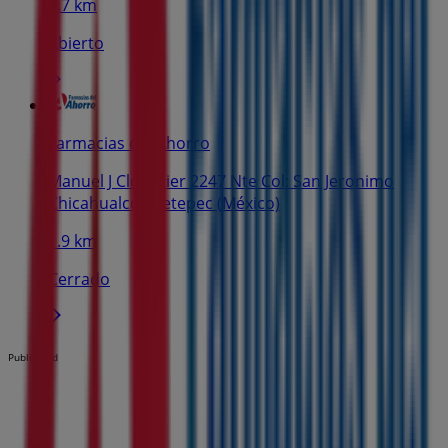
1.7 km
Abierto
Farmacias del Ahorro
Manuel J Clouthier 2247 Nte Col: San Jeronimo
Chicahualco, Metepec (México)
1.9 km
Cerrado
Publicidad