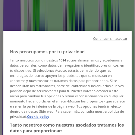
Oferta más reciente:
6/8/2026
Farmacias Similares
Continuar sin aceptar
Refiere y gana
Nos preocupamos por tu privacidad
Tanto nosotros como nuestros
1014
socios almacenamos y accedemos a
Vence el 31/12
datos personales, como datos de navegación o identificadores únicos, en
tu dispositivo. Si seleccionas Acepto, estarás permitiendo que las
tecnologías de rastreo apoyen los propósitos que se muestran en
Nuevo
«nosotros y nuestros socios tratamos datos para proporcionar». Si se
deshabilitan los rastreadores, parte del contenido y los anuncios que ves
podrían dejar de ser relevantes para ti. Puedes volver a acceder a este
menú para cambiar tus opciones o retirar el consentimiento en cualquier
Farmacias Similares
momento haciendo clic en el enlace «Mostrar los propósitos» que aparece
en el en la parte inferior de la página web. Tus opciones tendrán efecto
dentro de nuestro Sitio web. Para saber más, consulta nuestra política de
Promos
privacidad.
Cookie policy
Tanto nosotros como nuestros asociados tratamos los
Vence el 31/8
248 m - Yuriria
datos para proporcionar: