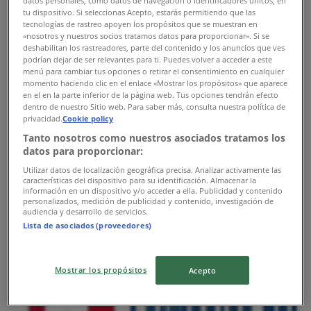
datos personales, como datos de navegación o identificadores únicos, en
tu dispositivo. Si seleccionas Acepto, estarás permitiendo que las
tecnologías de rastreo apoyen los propósitos que se muestran en
Farmacias del Ahorro
«nosotros y nuestros socios tratamos datos para proporcionar». Si se
deshabilitan los rastreadores, parte del contenido y los anuncios que ves
5 Poniente 101 Col: Centro, Atlixco
podrían dejar de ser relevantes para ti. Puedes volver a acceder a este
menú para cambiar tus opciones o retirar el consentimiento en cualquier
369 m
momento haciendo clic en el enlace «Mostrar los propósitos» que aparece
en el en la parte inferior de la página web. Tus opciones tendrán efecto
Abierto
dentro de nuestro Sitio web. Para saber más, consulta nuestra política de
privacidad.
Cookie policy
Tanto nosotros como nuestros asociados tratamos los
datos para proporcionar:
Utilizar datos de localización geográfica precisa. Analizar activamente las
Farmacias del Ahorro
características del dispositivo para su identificación. Almacenar la
información en un dispositivo y/o acceder a ella. Publicidad y contenido
personalizados, medición de publicidad y contenido, investigación de
Av Manuel Avila Camacho 303 Col: Centro, Atlixco
audiencia y desarrollo de servicios.
Lista de asociados (proveedores)
427 m
Abierto
Mostrar los propósitos
Acepto