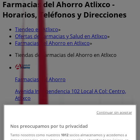
Farmacias del Ahorro Atlixco -
Horarios, Teléfonos y Direcciones
Tiendeo en Atlixco
»
Ofertas de Farmacias y Salud en Atlixco
»
Farmacias del Ahorro en Atlixco
»
Tiendas de Farmacias del Ahorro en Atlixco
Farmacias del Ahorro
Avenida Independencia 102 Local A Col: Centro,
Atlixco
345 m
Continuar sin aceptar
Abierto
Nos preocupamos por tu privacidad
Tanto nosotros como nuestros
1012
socios almacenamos y accedemos a