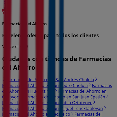
Farmacias del Ahorro
Excelente oferta para todos los clientes
Vence el 31/8
Ciudades con tiendas de Farmacias
del Ahorro
Farmacias del Ahorro en San Andrés Cholula
Farmacias del Ahorro en San Pedro Cholula
Farmacias
del Ahorro en Huejotzingo
Farmacias del Ahorro en
Cocoyoc
Farmacias del Ahorro en San Juan Epatlán
Farmacias del Ahorro en San Pablo Oztotepec
Farmacias del Ahorro en San Miguel Tenextatiloyan
Farmacias del Ahorro en Zacatelco
Farmacias del