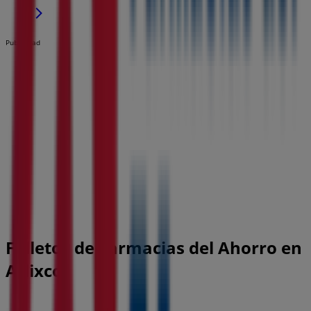
Publicidad
Folletos de Farmacias del Ahorro en
Atlixco