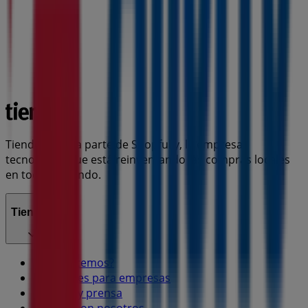
Tiendeo forma parte de Shopfully, la empresa
tecnológica que está reinventando las compras locales
en todo el mundo.
Tiendeo
¿Qué hacemos?
Soluciones para empresas
Noticias y prensa