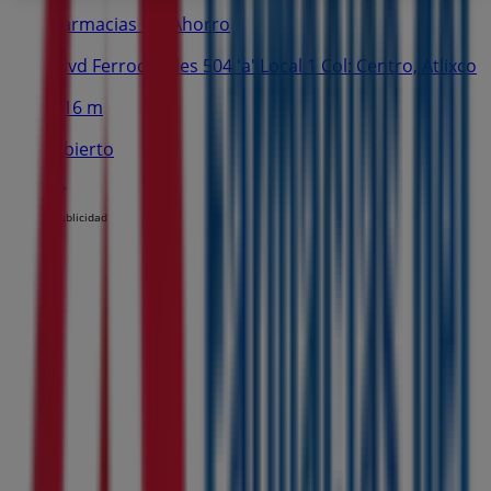
Farmacias del Ahorro
Blvd Ferrocarriles 504 'a' Local 1 Col: Centro, Atlixco
716 m
Abierto
Publicidad