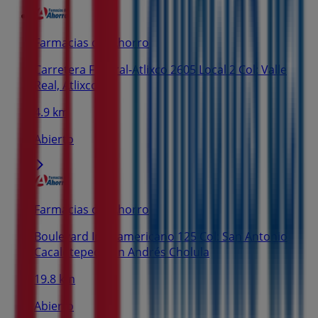
Farmacias del Ahorro
Carretera Federal-Atlixco 2605 Local 2 Col: Valle
Real, Atlixco
4.9 km
Abierto
Farmacias del Ahorro
Boulevard Interamericano 125 Col: San Antonio
Cacalotepec, San Andrés Cholula
19.8 km
Abierto