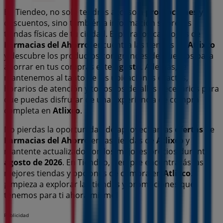
En Tiendeo, no solo tendrás acceso a
promociones
y
descuentos, sino también a información sobre las
tiendas físicas de tu ciudad. Explora los catálogos de
Farmacias del Ahorro
, encuentra las tiendas en
Atlixco
y descubre los productos con grandes descuentos para
ahorrar en tus compras este
agosto
. Además, te
mantenemos al tanto de las ubicaciones exactas,
horarios de atención y todos los detalles necesarios para
que puedas disfrutar de una experiencia de compra
completa en
Atlixco
.
No pierdas la oportunidad de aprovechar las
ofertas
de
Farmacias del Ahorro
en las tiendas de
Atlixco
y
mantente actualizado con los mejores precios durante
agosto de 2026
. En Tiendeo, siempre encontrarás las
mejores tiendas y opciones de compra en
Atlixco
.
¡Empieza a explorar las tiendas y promociones que
tenemos para ti ahora mismo!
Publicidad