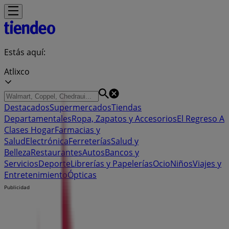
Estás aquí:
Atlixco
Destacados
Supermercados
Tiendas
Departamentales
Ropa, Zapatos y Accesorios
El Regreso A
Clases
Hogar
Farmacias y
Salud
Electrónica
Ferreterías
Salud y
Belleza
Restaurantes
Autos
Bancos y
Servicios
Deporte
Librerías y Papelerías
Ocio
Niños
Viajes y
Entretenimiento
Ópticas
Publicidad