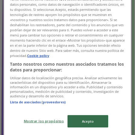
datos personales, como datos de navegación o identificadores únicos, en
tu dispositivo. Si seleccionas Acepto, estarás permitiendo que las
tecnologías de rastreo apoyen los propósitos que se muestran en
«nosotros y nuestros socios tratamos datos para proporcionar». Si se
deshabilitan los rastreadores, parte del contenido y los anuncios que ves
podrían dejar de ser relevantes para ti. Puedes volver a acceder a este
Farmacias YZA
menú para cambiar tus opciones o retirar el consentimiento en cualquier
momento haciendo clic en el enlace «Mostrar los propósitos» que aparece
Chapultepec . 513 - 1. Americana., Guadalajara
en el en la parte inferior de la página web. Tus opciones tendrán efecto
dentro de nuestro Sitio web. Para saber más, consulta nuestra política de
2.9 km
privacidad.
Cookie policy
Tanto nosotros como nuestros asociados tratamos los
datos para proporcionar:
Utilizar datos de localización geográfica precisa. Analizar activamente las
características del dispositivo para su identificación. Almacenar la
Farmacias YZA
información en un dispositivo y/o acceder a ella. Publicidad y contenido
personalizados, medición de publicidad y contenido, investigación de
audiencia y desarrollo de servicios.
Americas . 26. Ladron De Guevara., Guadalajara
Lista de asociados (proveedores)
3.3 km
Mostrar los propósitos
Acepto