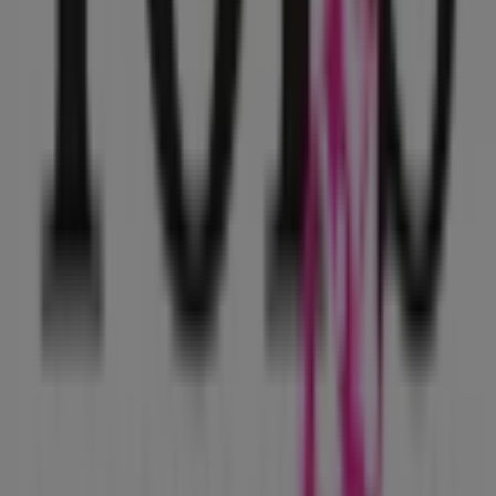
todo el
agosto de 2026
.
En Tiendeo te ofrecemos toda la información actualizada
sobre
Tops & Bottoms
, como los horarios de apertura,
las ofertas exclusivas y la ubicación exacta de la tienda
en
Colector 13 No. 280
. Además, tendrás acceso a los
últimos catálogos de
Tops & Bottoms
, donde podrás
descubrir las promociones más recientes y aprovechar
grandes descuentos en productos de
Ropa, Zapatos y
Accesorios
para tus compras en
Gustavo A Madero
.
No pierdas la oportunidad de visitar la tienda de
Tops &
Bottoms
en
Colector 13 No. 280
para disfrutar de una
experiencia de compra completa. Te invitamos a
explorar las promociones que tenemos para ti este
agosto
y mantenerte informado de las mejores ofertas
de
Tops & Bottoms
en
Gustavo A Madero
. ¡Visítanos y
empieza a ahorrar hoy mismo!
Más información de Tops & Bottoms
Ver otras tiendas de
Tops & Bottoms en Gustavo A Madero