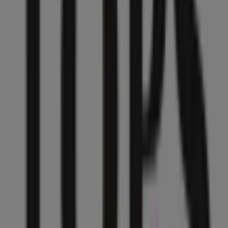
BBVA Bancomer
VICENTE VILLADA NO 172, Gustavo A Madero
115 m
Makita
CUITLAHUAC No. 66, ARAGON LA VILLA, Ciudad de
México
211 m
Banamex