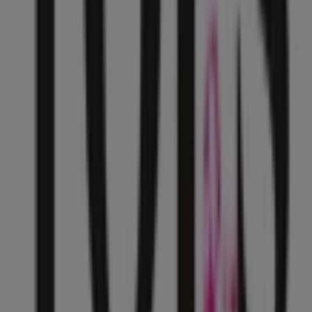
CUITLAHUAC, Gustavo A Madero
228 m
Cerrado
Otros negocios de Ropa, Zapatos y
Accesorios en Gustavo A Madero
Tops & Bottoms
Bienvenido a la tienda de
Tops & Bottoms
en Tiendeo,
donde podrás descubrir las mejores
ofertas
,
promociones
y
catálogos
de esta destacada marca del
sector de
Ropa, Zapatos y Accesorios
. Nuestra tienda
física está ubicada en
Colector 13 No. 280
,
Gustavo A
Madero
, y en ella encontrarás una amplia gama de
productos de calidad que te permitirán ahorrar durante