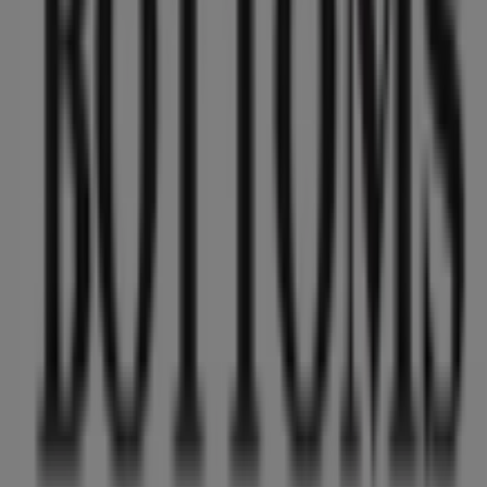
Tiendeo forma parte de Shopfully, la empresa
tecnológica que está reinventando las compras locales
en todo el mundo.
Tiendeo
¿Qué hacemos?
Soluciones para empresas