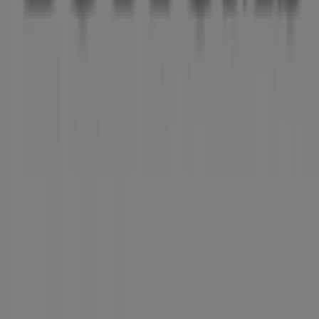
Noticias y prensa
Trabaja con nosotros
Contáctanos
Contacto comercial y de marketing
Tienda mal colocada en el mapa
Notificar un folleto
¿Encontraste un problema en la web o en la
aplicación?
Índices
Marcas
Marcas locales
Negocios
Negocios cercanos