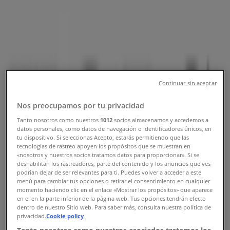
Tienda Tops & Bottoms | Colector
13 No. 280, Gustavo A Madero -
Horarios, Teléfonos y Catálogos
Tiendeo en Gustavo A Madero
»
Ofertas de Ropa, Zapatos y Accesorios en Gustavo
Continuar sin aceptar
A Madero
»
Tops & Bottoms en Gustavo A Madero
»
Nos preocupamos por tu privacidad
Tops & Bottoms | Colector 13 No. 280
Tanto nosotros como nuestros
1012
socios almacenamos y accedemos a
datos personales, como datos de navegación o identificadores únicos, en
Mapa
01(55) 5119-9621
tu dispositivo. Si seleccionas Acepto, estarás permitiendo que las
tecnologías de rastreo apoyen los propósitos que se muestran en
Mapa
01(55) 5119-9621
«nosotros y nuestros socios tratamos datos para proporcionar». Si se
deshabilitan los rastreadores, parte del contenido y los anuncios que ves
Estamos a punto de publicar ofertas de Tops & Bottoms
podrían dejar de ser relevantes para ti. Puedes volver a acceder a este
menú para cambiar tus opciones o retirar el consentimiento en cualquier
Publicidad
momento haciendo clic en el enlace «Mostrar los propósitos» que aparece
en el en la parte inferior de la página web. Tus opciones tendrán efecto
dentro de nuestro Sitio web. Para saber más, consulta nuestra política de
privacidad.
Cookie policy