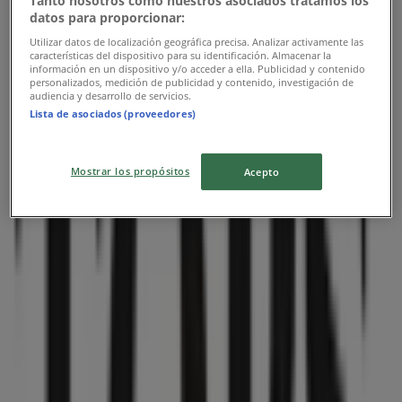
Tanto nosotros como nuestros asociados tratamos los
datos para proporcionar:
Utilizar datos de localización geográfica precisa. Analizar activamente las
características del dispositivo para su identificación. Almacenar la
información en un dispositivo y/o acceder a ella. Publicidad y contenido
personalizados, medición de publicidad y contenido, investigación de
audiencia y desarrollo de servicios.
Lista de asociados (proveedores)
Mostrar los propósitos
Acepto
Las tiendas más cercanas
BBVA Bancomer
VICENTE VILLADA 172, COL. ARAGON, Gustavo A
Madero
47 m