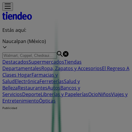
Estás aquí:
Naucalpan (México)
Destacados
Supermercados
Tiendas
Departamentales
Ropa, Zapatos y Accesorios
El Regreso A
Clases
Hogar
Farmacias y
Salud
Electrónica
Ferreterías
Salud y
Belleza
Restaurantes
Autos
Bancos y
Servicios
Deporte
Librerías y Papelerías
Ocio
Niños
Viajes y
Entretenimiento
Ópticas
Publicidad