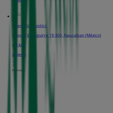
Abierto
Quest Diagnostics
Manuel E. Izaguirre 19-303, Naucalpan (México)
4.3 km
Abierto
Publicidad