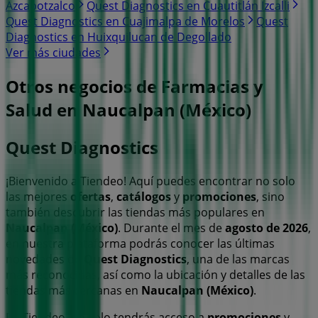
Azcapotzalco
Quest Diagnostics en Cuautitlán Izcalli
Quest Diagnostics en Cuajimalpa de Morelos
Quest
Diagnostics en Huixquilucan de Degollado
Ver más ciudades
Otros negocios de Farmacias y
Salud en Naucalpan (México)
Quest Diagnostics
¡Bienvenido a Tiendeo! Aquí puedes encontrar no solo
las mejores
ofertas
,
catálogos
y
promociones
, sino
también descubrir las tiendas más populares en
Naucalpan (México)
. Durante el mes de
agosto de 2026
,
en nuestra plataforma podrás conocer las últimas
novedades de
Quest Diagnostics
, una de las marcas
más reconocidas, así como la ubicación y detalles de las
tiendas más cercanas en
Naucalpan (México)
.
En Tiendeo, no solo tendrás acceso a
promociones
y