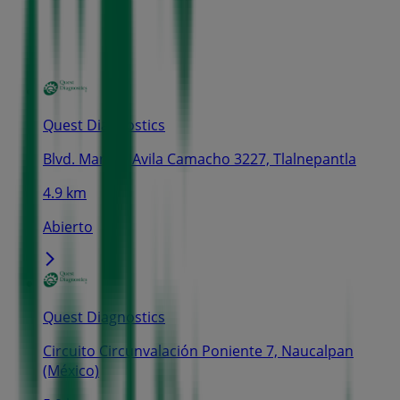
Quest Diagnostics
Blvd. Manuel Avila Camacho 3227, Tlalnepantla
4.9 km
Abierto
Quest Diagnostics
Circuito Circunvalación Poniente 7, Naucalpan
(México)