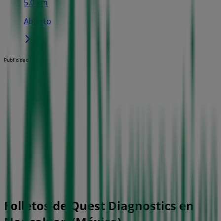
5.0 km
Abierto
Publicidad
Folletos de Quest Diagnostics en