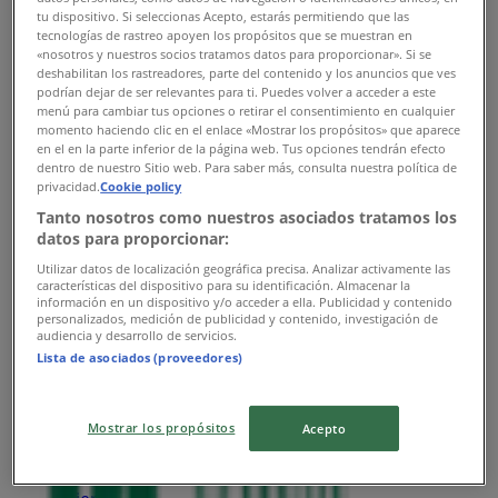
tu dispositivo. Si seleccionas Acepto, estarás permitiendo que las
tecnologías de rastreo apoyen los propósitos que se muestran en
«nosotros y nuestros socios tratamos datos para proporcionar». Si se
deshabilitan los rastreadores, parte del contenido y los anuncios que ves
podrían dejar de ser relevantes para ti. Puedes volver a acceder a este
Quest Diagnostics
menú para cambiar tus opciones o retirar el consentimiento en cualquier
momento haciendo clic en el enlace «Mostrar los propósitos» que aparece
Narciso Mendoza 9, Naucalpan (México)
en el en la parte inferior de la página web. Tus opciones tendrán efecto
dentro de nuestro Sitio web. Para saber más, consulta nuestra política de
privacidad.
Cookie policy
3.7 km
Tanto nosotros como nuestros asociados tratamos los
Abierto
datos para proporcionar:
Utilizar datos de localización geográfica precisa. Analizar activamente las
características del dispositivo para su identificación. Almacenar la
información en un dispositivo y/o acceder a ella. Publicidad y contenido
personalizados, medición de publicidad y contenido, investigación de
audiencia y desarrollo de servicios.
Quest Diagnostics
Lista de asociados (proveedores)
Superavenida Lomas Verdes 640, Naucalpan
(México)
Mostrar los propósitos
Acepto
4.1 km