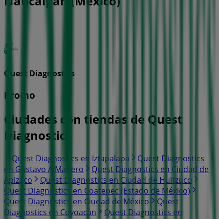
Naucalpan (México)
Quest Diagnostics
Promo
Ciudades con tiendas de Quest
Diagnostics
Quest Diagnostics en Iztapalapa
Quest Diagnostics
en Gustavo A Madero
Quest Diagnostics en Ciudad de
Apizaco
Quest Diagnostics en Ciudad de Huitzuco
Quest Diagnostics en Coatepec (Estado de México)
Quest Diagnostics en Ciudad de México
Quest
Diagnostics en Coyoacán
Quest Diagnostics en