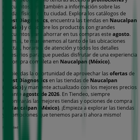
descuentos, sino también a información sobre las
tiendas físicas de tu ciudad. Explora los catálogos de
Quest Diagnostics
, encuentra las tiendas en
Naucalpan
(México)
y descubre los productos con grandes
descuentos para ahorrar en tus compras este
agosto
.
Además, te mantenemos al tanto de las ubicaciones
exactas, horarios de atención y todos los detalles
necesarios para que puedas disfrutar de una experiencia
de compra completa en
Naucalpan (México)
.
No pierdas la oportunidad de aprovechar las
ofertas
de
Quest Diagnostics
en las tiendas de
Naucalpan
(México)
y mantente actualizado con los mejores precios
durante
agosto de 2026
. En Tiendeo, siempre
encontrarás las mejores tiendas y opciones de compra
en
Naucalpan (México)
. ¡Empieza a explorar las tiendas
y promociones que tenemos para ti ahora mismo!
Publicidad