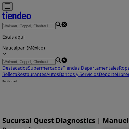
Estás aquí:
Naucalpan (México)
Destacados
Supermercados
Tiendas Departamentales
Ropa
Belleza
Restaurantes
Autos
Bancos y Servicios
Deporte
Libre
Publicidad
Sucursal Quest Diagnostics | Manuel 