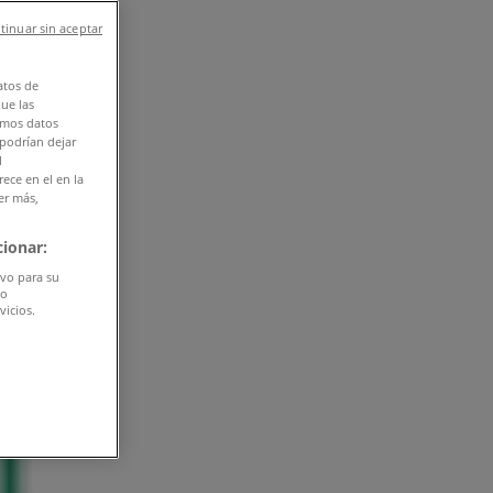
tinuar sin aceptar
atos de
que las
amos datos
 podrían dejar
l
ece en el en la
er más,
ionar:
ivo para su
do
vicios.