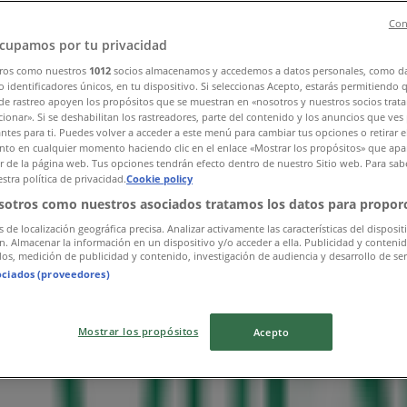
Con
cupamos por tu privacidad
»
ros como nuestros
1012
socios almacenamos y accedemos a datos personales, como d
 identificadores únicos, en tu dispositivo. Si seleccionas Acepto, estarás permitiendo 
de rastreo apoyen los propósitos que se muestran en «nosotros y nuestros socios trat
ionar». Si se deshabilitan los rastreadores, parte del contenido y los anuncios que ves
antes para ti. Puedes volver a acceder a este menú para cambiar tus opciones o retirar e
to en cualquier momento haciendo clic en el enlace «Mostrar los propósitos» que apar
or de la página web. Tus opciones tendrán efecto dentro de nuestro Sitio web. Para sab
stra política de privacidad.
Cookie policy
sotros como nuestros asociados tratamos los datos para proporc
s de localización geográfica precisa. Analizar activamente las características del disposit
ón. Almacenar la información en un dispositivo y/o acceder a ella. Publicidad y conteni
os, medición de publicidad y contenido, investigación de audiencia y desarrollo de ser
ociados (proveedores)
Mostrar los propósitos
Acepto