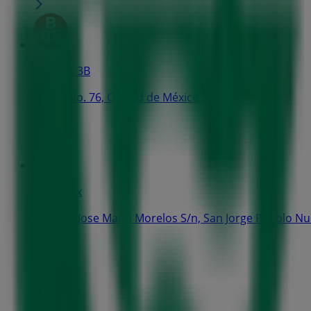
Tiendas 3B
Juarez No. 76, Ciudad de México
264 m
Banamex
Avenida Jose Maria Morelos S/n, San Jorge Pueblo N
284 m
Abierto