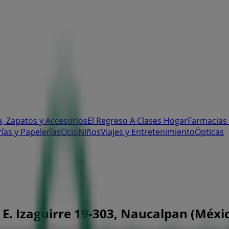
, Zapatos y Accesorios
El Regreso A Clases
Hogar
Farmacias 
rías y Papelerías
Ocio
Niños
Viajes y Entretenimiento
Ópticas
E. Izaguirre 19-303, Naucalpan (México