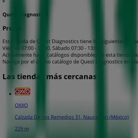
Quest Diagnostics
Promo
Esta tienda de Quest Diagnostics tiene los siguientes horari
Viernes 07:00 - 19:00, Sábado 07:30 - 13:00
Actualmente hay 1 catálogos disponibles en esta tienda d
Navega por el último catálogo de Quest Diagnostics en Man
Las tiendas más cercanas
OXXO
Calzada De Los Remedios 31, Naucalpan (México)
229 m