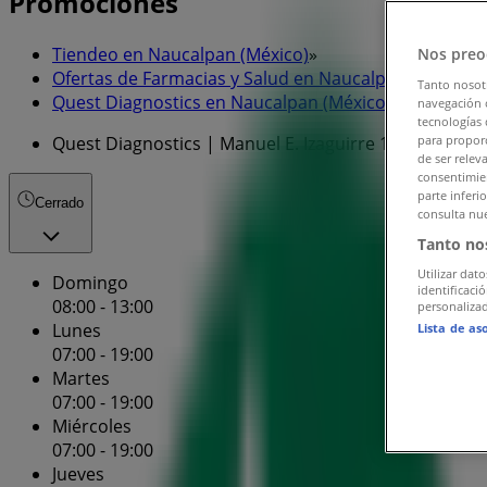
Promociones
Tiendeo en Naucalpan (México)
»
Nos preo
Ofertas de Farmacias y Salud en Naucalpan (México)
Tanto nosot
Quest Diagnostics en Naucalpan (México)
»
navegación o
tecnologías 
Quest Diagnostics | Manuel E. Izaguirre 19-303
para proporc
de ser relev
consentimien
parte inferi
Cerrado
consulta nue
Tanto no
Utilizar dato
Domingo
identificaci
08:00 - 13:00
personalizad
Lunes
Lista de as
07:00 - 19:00
Martes
07:00 - 19:00
Miércoles
07:00 - 19:00
Jueves