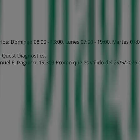
os: Domingo 08:00 - 13:00, Lunes 07:00 - 19:00, Martes 07:00 
e Quest Diagnostics.
uel E. Izaguirre 19-303 Promo que es válido del 29/5/2026 