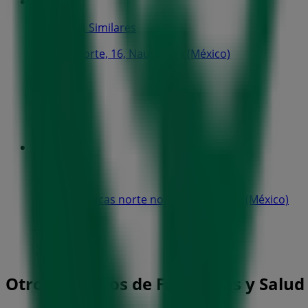
Farmacias Similares
Estacas Norte, 16, Naucalpan (México)
285 m
Cerrado
HSBC
Calle de Estacas norte no. 16, Naucalpan (México)
295 m
Otros negocios de Farmacias y Salud