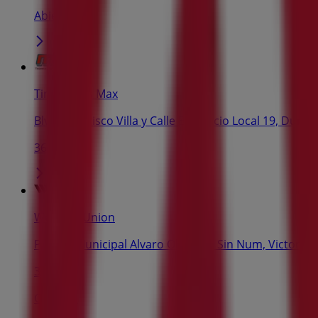
Abierto
Tintorerías Max
Blvd. Francisco Villa y Calle Estroncio Local 19, Dur
36 m
Western Union
Palacio Municipal Alvaro Obregon Sin Num, Victoria
36 m
Cerrado