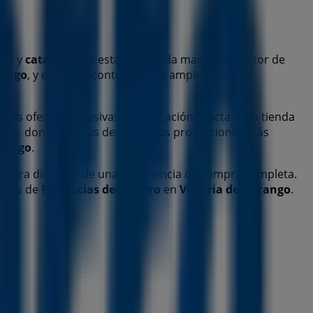
nes
y
catálogos
de esta destacada marca del sector de
rango
, y en ella encontrarás una amplia gama de
 las ofertas exclusivas y la ubicación exacta de la tienda
orro
, donde podrás descubrir las promociones más
urango
.
o
para disfrutar de una experiencia de compra completa.
ertas de
Farmacias del Ahorro
en
Victoria de Durango
.