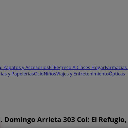
, Zapatos y Accesorios
El Regreso A Clases
Hogar
Farmacias 
rías y Papelerías
Ocio
Niños
Viajes y Entretenimiento
Ópticas
 Domingo Arrieta 303 Col: El Refugio,