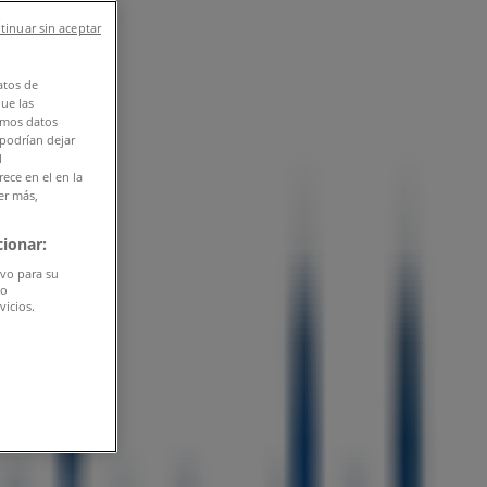
tinuar sin aceptar
atos de
que las
amos datos
 podrían dejar
l
ece en el en la
er más,
ionar:
ivo para su
do
vicios.