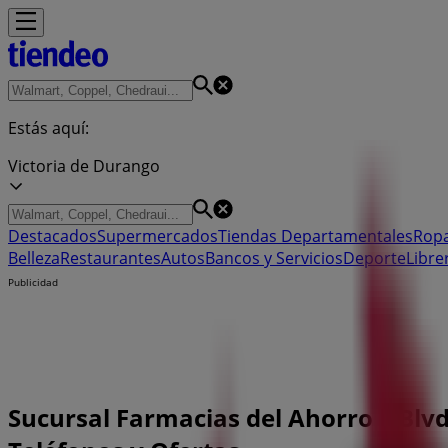
Estás aquí:
Victoria de Durango
Destacados
Supermercados
Tiendas Departamentales
Ropa
Belleza
Restaurantes
Autos
Bancos y Servicios
Deporte
Libre
Publicidad
Sucursal Farmacias del Ahorro | Blvd.