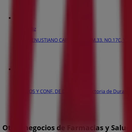
Pollo Feliz
CALLE VENUSTIANO CARRANZA L.1 M.33. NO.17C, Vict
36 m
Colap
BLANCOS Y CONF. DE DURANGO, Victoria de Durang
36 m
Otros negocios de Farmacias y Salud