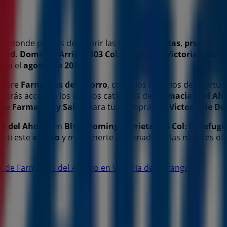
o, donde podrás descubrir las mejores
ofertas
,
promocio
Blvd. Domingo Arrieta 303 Col: El Refugio
,
Victoria de Du
odo el
agosto de 2026
.
 sobre
Farmacias del Ahorro
, como los horarios de apertura,
endrás acceso a los últimos catálogos de
Farmacias del Ah
 de
Farmacias y Salud
para tus compras en
Victoria de D
s del Ahorro
en
Blvd. Domingo Arrieta 303 Col: El Refugi
a ti este
agosto
y mantenerte informado de las mejores of
as de Farmacias del Ahorro en Victoria de Durango