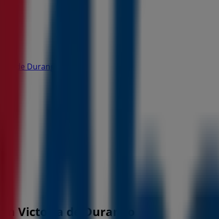
oria de Durango
o
 en Victoria de Durango