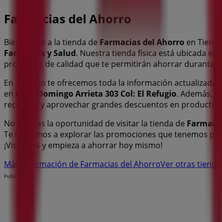
Farmacias del Ahorro
Bienvenido a la tienda de
Farmacias del Ahorro
en Tiende
Farmacias y Salud
. Nuestra tienda física está ubicada en
productos de calidad que te permitirán ahorrar durante t
En Tiendeo te ofrecemos toda la información actualizada
en
Blvd. Domingo Arrieta 303 Col: El Refugio
. Además, t
recientes y aprovechar grandes descuentos en productos
No pierdas la oportunidad de visitar la tienda de
Farmacia
Te invitamos a explorar las promociones que tenemos par
¡Visítanos y empieza a ahorrar hoy mismo!
Más información de Farmacias del Ahorro
Ver otras tiend
Publicidad