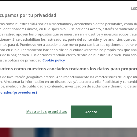
Con
cupamos por tu privacidad
»
ros como nuestros
1014
socios almacenamos y accedemos a datos personales, como d
 identificadores únicos, en tu dispositivo. Si seleccionas Acepto, estarás permitiendo 
de rastreo apoyen los propósitos que se muestran en «nosotros y nuestros socios trat
: El Refugio
ionar». Si se deshabilitan los rastreadores, parte del contenido y los anuncios que ves
antes para ti. Puedes volver a acceder a este menú para cambiar tus opciones o retirar e
to en cualquier momento haciendo clic en el enlace «Mostrar los propósitos» que apar
or de la página web. Tus opciones tendrán efecto dentro de nuestro Sitio web. Para sab
stra política de privacidad.
Cookie policy
sotros como nuestros asociados tratamos los datos para proporc
s de localización geográfica precisa. Analizar activamente las características del disposit
ón. Almacenar la información en un dispositivo y/o acceder a ella. Publicidad y conteni
os, medición de publicidad y contenido, investigación de audiencia y desarrollo de ser
ociados (proveedores)
Mostrar los propósitos
Acepto