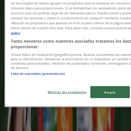
las tecnologías de rastreo apoyen los propósitos que se muestran en «nosotros
Publicidad
tratamos datos para proporcionar». Si se deshabilitan los rastreadores, parte de
anuncios que ves podrían dejar de ser relevantes para ti. Puedes volver a acce
cambiar tus opciones o retirar el consentimiento en cualquier momento haciendo
«Mostrar los propósitos» que aparece en el en la parte inferior de la página we
efecto dentro de nuestro Sitio web. Para saber más, consulta nuestra política d
policy
Tanto nosotros como nuestros asociados tratamos los dat
proporcionar:
Utilizar datos de localización geográfica precisa. Analizar activamente las caracte
para su identificación. Almacenar la información en un dispositivo y/o acceder a
contenido personalizados, medición de publicidad y contenido, investigación d
de servicios.
Lista de asociados (proveedores)
Nuevo
Mostrar los propósitos
Acepto
Soriana Express
Excelente oferta para cazadores de
gangas