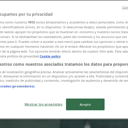
Con
cupamos por tu privacidad
ros como nuestros
1012
socios almacenamos y accedemos a datos personales, como d
 identificadores únicos, en tu dispositivo. Si seleccionas Acepto, estarás permitiendo 
de rastreo apoyen los propósitos que se muestran en «nosotros y nuestros socios trat
ionar». Si se deshabilitan los rastreadores, parte del contenido y los anuncios que ves
antes para ti. Puedes volver a acceder a este menú para cambiar tus opciones o retirar e
to en cualquier momento haciendo clic en el enlace «Mostrar los propósitos» que apar
or de la página web. Tus opciones tendrán efecto dentro de nuestro Sitio web. Para sab
stra política de privacidad.
Cookie policy
sotros como nuestros asociados tratamos los datos para proporc
s de localización geográfica precisa. Analizar activamente las características del disposit
ón. Almacenar la información en un dispositivo y/o acceder a ella. Publicidad y conteni
os, medición de publicidad y contenido, investigación de audiencia y desarrollo de ser
ociados (proveedores)
Mostrar los propósitos
Acepto