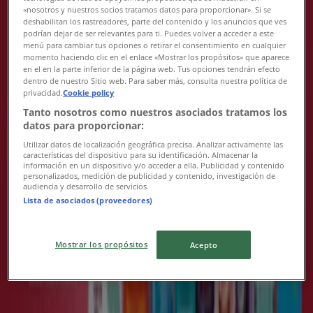
Oferta más reciente:
23/1/2026
«nosotros y nuestros socios tratamos datos para proporcionar». Si se
deshabilitan los rastreadores, parte del contenido y los anuncios que ves
podrían dejar de ser relevantes para ti. Puedes volver a acceder a este
menú para cambiar tus opciones o retirar el consentimiento en cualquier
momento haciendo clic en el enlace «Mostrar los propósitos» que aparece
en el en la parte inferior de la página web. Tus opciones tendrán efecto
dentro de nuestro Sitio web. Para saber más, consulta nuestra política de
Herbalife
privacidad.
Cookie policy
Tanto nosotros como nuestros asociados tratamos los
Ofertas Increíbles Herbalife
datos para proporcionar:
Utilizar datos de localización geográfica precisa. Analizar activamente las
Vence el 30/11
características del dispositivo para su identificación. Almacenar la
{"numCatalogs":1}
información en un dispositivo y/o acceder a ella. Publicidad y contenido
personalizados, medición de publicidad y contenido, investigación de
audiencia y desarrollo de servicios.
Horarios y direcciones Herbalife
Lista de asociados (proveedores)
Mostrar los propósitos
Acepto
Herbalife
Av. Juarez N° 127 Col. La Magdalena, Uruapan
615 m