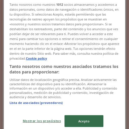
Categoría:
Ropa, Zapatos y Accesorios
Tanto nosotros como nuestros
1012
socios almacenamos y accedemos a
datos personales, como datos de navegación o identificadores únicos, en
tu dispositivo. Si seleccionas Acepto, estarás permitiendo que las
Oferta más reciente:
23/10/2024
tecnologías de rastreo apoyen los propósitos que se muestran en
«nosotros y nuestros socios tratamos datos para proporcionar». Si se
deshabilitan los rastreadores, parte del contenido y los anuncios que ves
podrían dejar de ser relevantes para ti. Puedes volver a acceder a este
menú para cambiar tus opciones o retirar el consentimiento en cualquier
momento haciendo clic en el enlace «Mostrar los propósitos» que aparece
en el en la parte inferior de la página web. Tus opciones tendrán efecto
Dickies
dentro de nuestro Sitio web. Para saber más, consulta nuestra política de
privacidad.
Cookie policy
B2B Dickies Catalog
Tanto nosotros como nuestros asociados tratamos los
datos para proporcionar:
{"numCatalogs":1}
Utilizar datos de localización geográfica precisa. Analizar activamente las
características del dispositivo para su identificación. Almacenar la
información en un dispositivo y/o acceder a ella. Publicidad y contenido
personalizados, medición de publicidad y contenido, investigación de
audiencia y desarrollo de servicios.
Lista de asociados (proveedores)
Ahorrar es aún más fácil con la aplicación.
Mostrar los propósitos
Acepto
Puedes encontrar las mejores ofertas de los negocios