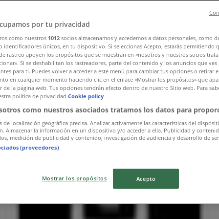
Con
cupamos por tu privacidad
ros como nuestros
1012
socios almacenamos y accedemos a datos personales, como d
 identificadores únicos, en tu dispositivo. Si seleccionas Acepto, estarás permitiendo 
de rastreo apoyen los propósitos que se muestran en «nosotros y nuestros socios trat
ionar». Si se deshabilitan los rastreadores, parte del contenido y los anuncios que ves
antes para ti. Puedes volver a acceder a este menú para cambiar tus opciones o retirar e
to en cualquier momento haciendo clic en el enlace «Mostrar los propósitos» que apar
or de la página web. Tus opciones tendrán efecto dentro de nuestro Sitio web. Para sab
stra política de privacidad.
Cookie policy
sotros como nuestros asociados tratamos los datos para proporc
s de localización geográfica precisa. Analizar activamente las características del disposit
ón. Almacenar la información en un dispositivo y/o acceder a ella. Publicidad y conteni
os, medición de publicidad y contenido, investigación de audiencia y desarrollo de ser
ociados (proveedores)
Mostrar los propósitos
Acepto