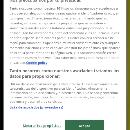
Nos preocupamos por tu privacidad
Publicidad
Tanto nosotros como nuestros
1014
socios almacenamos y accedemos a
datos personales, como datos de navegación o identificadores únicos, en
tu dispositivo. Si seleccionas Acepto, estarás permitiendo que las
tecnologías de rastreo apoyen los propósitos que se muestran en
«nosotros y nuestros socios tratamos datos para proporcionar». Si se
deshabilitan los rastreadores, parte del contenido y los anuncios que ves
podrían dejar de ser relevantes para ti. Puedes volver a acceder a este
menú para cambiar tus opciones o retirar el consentimiento en cualquier
momento haciendo clic en el enlace «Mostrar los propósitos» que aparece
en el en la parte inferior de la página web. Tus opciones tendrán efecto
dentro de nuestro Sitio web. Para saber más, consulta nuestra política de
privacidad.
Cookie policy
Tanto nosotros como nuestros asociados tratamos los
datos para proporcionar:
{"numCatalogs":0}
Utilizar datos de localización geográfica precisa. Analizar activamente las
características del dispositivo para su identificación. Almacenar la
información en un dispositivo y/o acceder a ella. Publicidad y contenido
personalizados, medición de publicidad y contenido, investigación de
audiencia y desarrollo de servicios.
Lista de asociados (proveedores)
Ahorrar es aún más fácil con la aplicación.
Mostrar los propósitos
Acepto
Puedes encontrar las mejores ofertas de los negocios