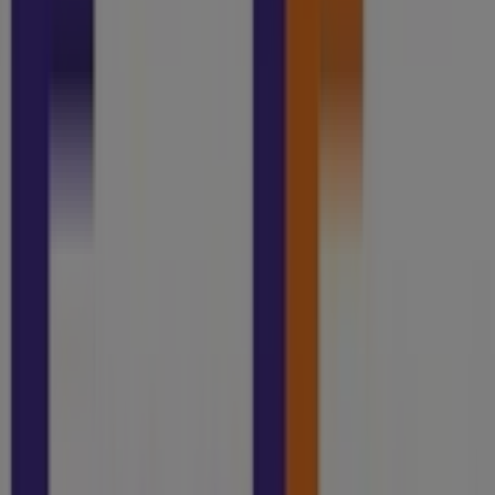
2.6 km
Abierto
Publicidad
FedEx