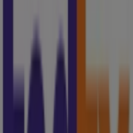
Eje Norponiente 101 L19 Esq, Celaya
2.8 km
Abierto
Publicidad