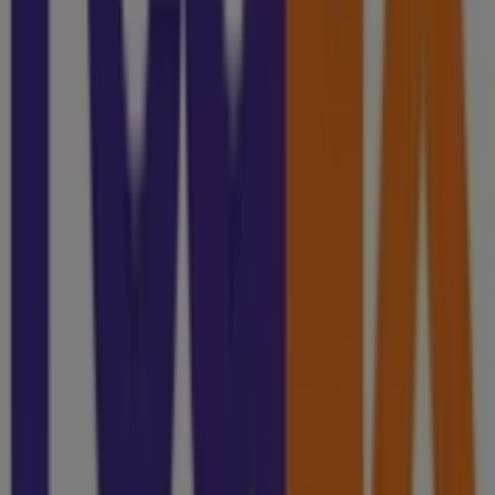
Tiendeo forma parte de Shopfully, la empresa
tecnológica que está reinventando las compras locales
en todo el mundo.
Tiendeo
¿Qué hacemos?
Soluciones para empresas
Noticias y prensa
Trabaja con nosotros
Contáctanos
Contacto comercial y de marketing