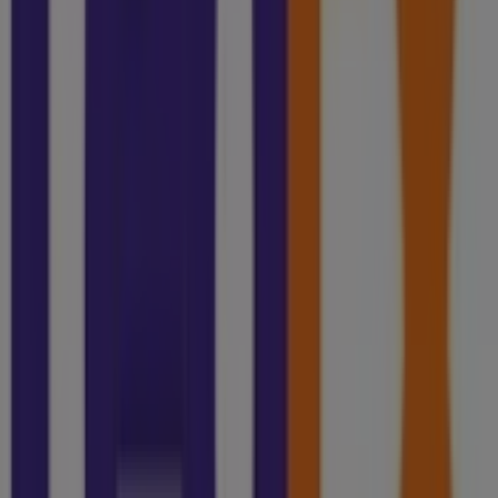
compras este
agosto
. Además, te mantenemos al tanto
de las ubicaciones exactas, horarios de atención y todos
los detalles necesarios para que puedas disfrutar de una
experiencia de compra completa en
Celaya
.
No pierdas la oportunidad de aprovechar las
ofertas
de
FedEx
en las tiendas de
Celaya
y mantente actualizado
con los mejores precios durante
agosto de 2026
. En
Tiendeo, siempre encontrarás las mejores tiendas y
opciones de compra en
Celaya
. ¡Empieza a explorar las
tiendas y promociones que tenemos para ti ahora
mismo!
Publicidad