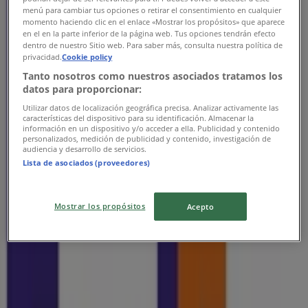
Ave Torres Landa Esq Tecnologi, Celaya
menú para cambiar tus opciones o retirar el consentimiento en cualquier
momento haciendo clic en el enlace «Mostrar los propósitos» que aparece
en el en la parte inferior de la página web. Tus opciones tendrán efecto
1.1 km
dentro de nuestro Sitio web. Para saber más, consulta nuestra política de
privacidad.
Cookie policy
Abierto
Tanto nosotros como nuestros asociados tratamos los
datos para proporcionar:
Utilizar datos de localización geográfica precisa. Analizar activamente las
características del dispositivo para su identificación. Almacenar la
información en un dispositivo y/o acceder a ella. Publicidad y contenido
FedEx
personalizados, medición de publicidad y contenido, investigación de
audiencia y desarrollo de servicios.
Blvd A Lopez Mateos # 801-A, Celaya
Lista de asociados (proveedores)
1.5 km
Mostrar los propósitos
Abierto
Acepto
FedEx
Carr Celaya Dolores Hidalgo, Celaya