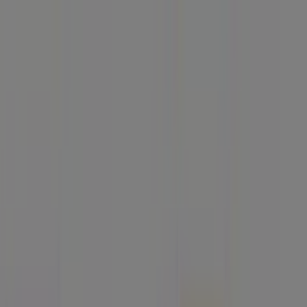
Estás aquí:
Celaya
Destacados
Supermercados
Tiendas
Departamentales
Ropa, Zapatos y Accesorios
El Regreso A
Clases
Hogar
Farmacias y
Salud
Electrónica
Ferreterías
Salud y
Belleza
Restaurantes
Autos
Bancos y
Servicios
Deporte
Librerías y Papelerías
Ocio
Niños
Viajes y
Entretenimiento
Ópticas
Publicidad