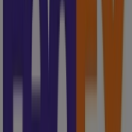
Otros negocios de Bancos y
Servicios en Celaya
FedEx
¡Bienvenido a Tiendeo! Aquí puedes encontrar no solo
las mejores
ofertas
,
catálogos
y
promociones
, sino
también descubrir las tiendas más populares en
Celaya
.
Durante el mes de
agosto de 2026
, en nuestra
plataforma podrás conocer las últimas novedades de
FedEx
, una de las marcas más reconocidas, así como la
ubicación y detalles de las tiendas más cercanas en
Celaya
.
En Tiendeo, no solo tendrás acceso a
promociones
y
descuentos, sino también a información sobre las
tiendas físicas de tu ciudad. Explora los catálogos de
FedEx
, encuentra las tiendas en
Celaya
y descubre los
productos con grandes descuentos para ahorrar en tus