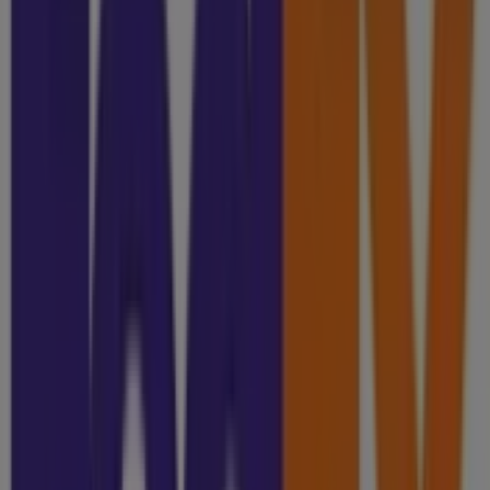
Folletos de FedEx en Celaya
FedEx
Promocion
Vence el 31/12
Ciudades con tiendas de FedEx
FedEx en Salamanca
FedEx en San Miguel de Allende
FedEx en Irapuato
FedEx en Moroleón
FedEx en
Silao
Ver más ciudades