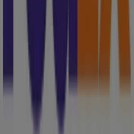
Tienda mal colocada en el mapa
Notificar un folleto
¿Encontraste un problema en la web o en la
aplicación?
Índices
Marcas
Marcas locales
Negocios
Negocios cercanos
Productos
Productos locales
Ciudades
Descargar la app Tiendeo