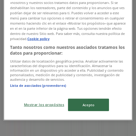
Cerrado
«nosotros y nuestros socios tratamos datos para proporcionar». Si se
deshabilitan los rastreadores, parte del contenido y los anuncios que ves
podrían dejar de ser relevantes para ti. Puedes volver a acceder a este
menú para cambiar tus opciones o retirar el consentimiento en cualquier
momento haciendo clic en el enlace «Mostrar los propósitos» que aparece
en el en la parte inferior de la página web. Tus opciones tendrán efecto
Bridgestone
dentro de nuestro Sitio web. Para saber más, consulta nuestra política de
privacidad.
Cookie policy
Regio Avenida 156, Ciudad Apodaca
Tanto nosotros como nuestros asociados tratamos los
datos para proporcionar:
4.5 km
Utilizar datos de localización geográfica precisa. Analizar activamente las
Cerrado
características del dispositivo para su identificación. Almacenar la
información en un dispositivo y/o acceder a ella. Publicidad y contenido
personalizados, medición de publicidad y contenido, investigación de
audiencia y desarrollo de servicios.
Lista de asociados (proveedores)
Bridgestone
Mostrar los propósitos
Acepto
Antigua Carretera A Roma Km 7.5, Ciudad Apodaca
4.8 km
Cerrado