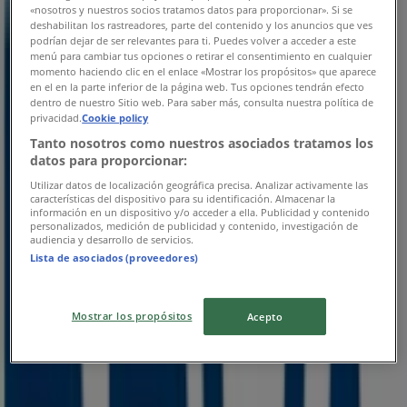
«nosotros y nuestros socios tratamos datos para proporcionar». Si se
deshabilitan los rastreadores, parte del contenido y los anuncios que ves
BBVA Bancomer
podrían dejar de ser relevantes para ti. Puedes volver a acceder a este
menú para cambiar tus opciones o retirar el consentimiento en cualquier
RAUL CABALLERO NO 106, General Escobedo
momento haciendo clic en el enlace «Mostrar los propósitos» que aparece
en el en la parte inferior de la página web. Tus opciones tendrán efecto
408 m
dentro de nuestro Sitio web. Para saber más, consulta nuestra política de
privacidad.
Cookie policy
Tanto nosotros como nuestros asociados tratamos los
datos para proporcionar:
BBVA Bancomer
Utilizar datos de localización geográfica precisa. Analizar activamente las
características del dispositivo para su identificación. Almacenar la
información en un dispositivo y/o acceder a ella. Publicidad y contenido
RAUL CABALLERO NO 201, General Escobedo
personalizados, medición de publicidad y contenido, investigación de
audiencia y desarrollo de servicios.
480 m
Lista de asociados (proveedores)
Mostrar los propósitos
Acepto
BBVA Bancomer
JUAREZ SN, General Escobedo