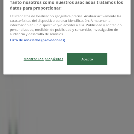
Tanto nosotros como nuestros asociados tratamos los
Banco Azteca
datos para proporcionar:
Utilizar datos de localización geográfica precisa. Analizar activamente las
Promo
características del dispositivo para su identificación. Almacenar la
información en un dispositivo y/o acceder a ella. Publicidad y contenido
personalizados, medición de publicidad y contenido, investigación de
Vence el 31/12
audiencia y desarrollo de servicios.
Lista de asociados (proveedores)
Las tiendas más cercanas
Mostrar los propósitos
Acepto
Citizen
Calle 58 #490 Entre 59 Y 61, Mérida
41 m
Master