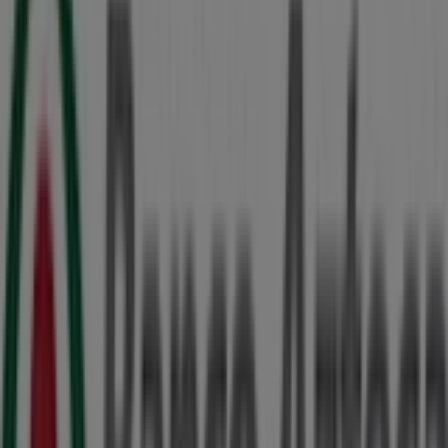
Coppel
Calle 58 #490 Col. Centro. Entre 59 y 61, Mérida
52 m
Cerrado
Otros negocios de Bancos y
Servicios en Mérida
Banco Azteca
Bienvenido a la tienda de
Banco Azteca
en Tiendeo,
donde podrás descubrir las mejores
ofertas
,
promociones
y
catálogos
de esta destacada marca del
sector de
Bancos y Servicios
. Nuestra tienda física está