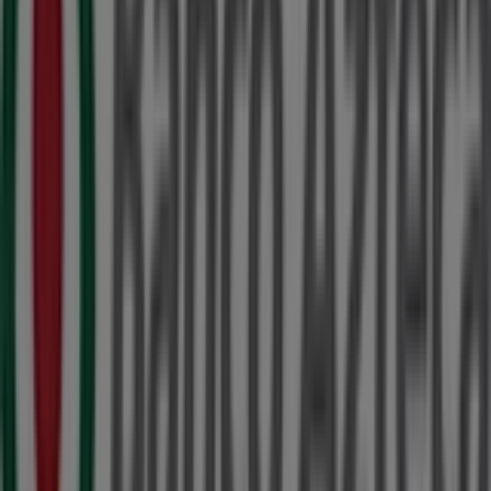
ubicada en
CALLE 62 503
,
Mérida
, y en ella encontrarás
una amplia gama de productos de calidad que te
permitirán ahorrar durante todo el
agosto de 2026
.
En Tiendeo te ofrecemos toda la información actualizada
sobre
Banco Azteca
, como los horarios de apertura, las
ofertas exclusivas y la ubicación exacta de la tienda en
CALLE 62 503
. Además, tendrás acceso a los últimos
catálogos de
Banco Azteca
, donde podrás descubrir las
promociones más recientes y aprovechar grandes
descuentos en productos de
Bancos y Servicios
para
tus compras en
Mérida
.
No pierdas la oportunidad de visitar la tienda de
Banco
Azteca
en
CALLE 62 503
para disfrutar de una
experiencia de compra completa. Te invitamos a
explorar las promociones que tenemos para ti este
agosto
y mantenerte informado de las mejores ofertas
de
Banco Azteca
en
Mérida
. ¡Visítanos y empieza a
ahorrar hoy mismo!