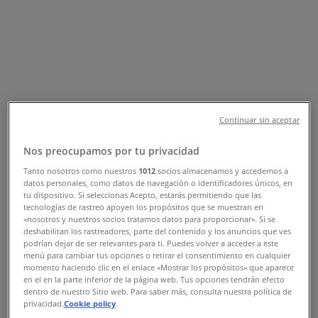
Sucursal Banco Azteca | CALLE 62
503, Mérida - Teléfonos, Horarios y
Promociones
Tiendeo en Mérida
»
Ofertas de Bancos y Servicios en Mérida
»
Banco Azteca en Mérida
»
Continuar sin aceptar
Banco Azteca | CALLE 62 503
Nos preocupamos por tu privacidad
Tanto nosotros como nuestros
1012
socios almacenamos y accedemos a
Mapa
datos personales, como datos de navegación o identificadores únicos, en
Mapa
tu dispositivo. Si seleccionas Acepto, estarás permitiendo que las
tecnologías de rastreo apoyen los propósitos que se muestran en
Ofertas de Banco Azteca en Mérida
«nosotros y nuestros socios tratamos datos para proporcionar». Si se
deshabilitan los rastreadores, parte del contenido y los anuncios que ves
podrían dejar de ser relevantes para ti. Puedes volver a acceder a este
menú para cambiar tus opciones o retirar el consentimiento en cualquier
momento haciendo clic en el enlace «Mostrar los propósitos» que aparece
en el en la parte inferior de la página web. Tus opciones tendrán efecto
dentro de nuestro Sitio web. Para saber más, consulta nuestra política de
privacidad.
Cookie policy