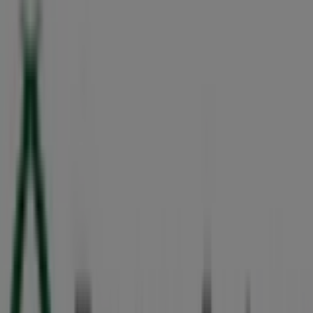
Calle 58 497, Mérida
42 m
Devlyn
Calle 58 # 498 Por 59 Y 61 Col. Centro, Mérida
42 m
Bancoppel
Calle 58, 490, Mérida
44 m