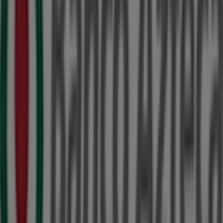
ubicada en
Calle 61 488
,
Mérida
, y en ella encontrarás
una amplia gama de productos de calidad que te
permitirán ahorrar durante todo el
agosto de 2026
.
En Tiendeo te ofrecemos toda la información actualizada
sobre
Banco Azteca
, como los horarios de apertura, las
ofertas exclusivas y la ubicación exacta de la tienda en
Calle 61 488
. Además, tendrás acceso a los últimos
catálogos de
Banco Azteca
, donde podrás descubrir las
promociones más recientes y aprovechar grandes
descuentos en productos de
Bancos y Servicios
para
tus compras en
Mérida
.
No pierdas la oportunidad de visitar la tienda de
Banco
Azteca
en
Calle 61 488
para disfrutar de una experiencia
de compra completa. Te invitamos a explorar las
promociones que tenemos para ti este
agosto
y
mantenerte informado de las mejores ofertas de
Banco
Azteca
en
Mérida
. ¡Visítanos y empieza a ahorrar hoy
mismo!