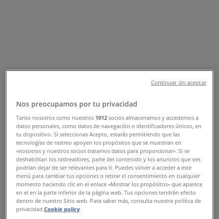
Sucursal Banco Azteca | Calle 61
488, Mérida - Teléfonos, Horarios y
Promociones
Tiendeo en Mérida
»
Ofertas de Bancos y Servicios en Mérida
»
Banco Azteca en Mérida
»
Continuar sin aceptar
Banco Azteca | Calle 61 488
Nos preocupamos por tu privacidad
Tanto nosotros como nuestros
1012
socios almacenamos y accedemos a
Mapa
datos personales, como datos de navegación o identificadores únicos, en
Mapa
tu dispositivo. Si seleccionas Acepto, estarás permitiendo que las
tecnologías de rastreo apoyen los propósitos que se muestran en
Ofertas de Banco Azteca en Mérida
«nosotros y nuestros socios tratamos datos para proporcionar». Si se
deshabilitan los rastreadores, parte del contenido y los anuncios que ves
podrían dejar de ser relevantes para ti. Puedes volver a acceder a este
menú para cambiar tus opciones o retirar el consentimiento en cualquier
momento haciendo clic en el enlace «Mostrar los propósitos» que aparece
en el en la parte inferior de la página web. Tus opciones tendrán efecto
dentro de nuestro Sitio web. Para saber más, consulta nuestra política de
privacidad.
Cookie policy