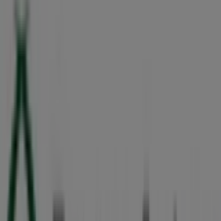
Calle 58 497, Mérida
42 m
Devlyn
Calle 58 # 498 Por 59 Y 61 Col. Centro, Mérida
42 m
Bancoppel
Calle 58, 490, Mérida
44 m