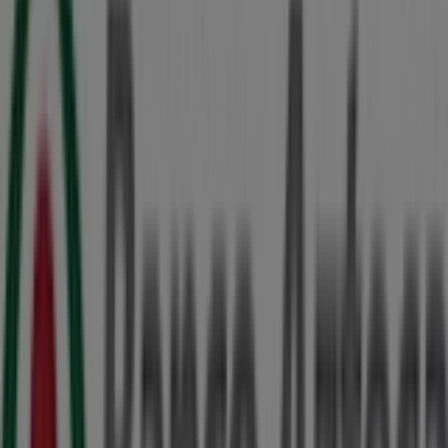
Coppel
Calle 58 #490 Col. Centro. Entre 59 y 61, Mérida
52 m
Abierto
Otros negocios de Bancos y
Servicios en Mérida
Banco Azteca
Bienvenido a la tienda de
Banco Azteca
en Tiendeo,
donde podrás descubrir las mejores
ofertas
,
promociones
y
catálogos
de esta destacada marca del
sector de
Bancos y Servicios
. Nuestra tienda física está