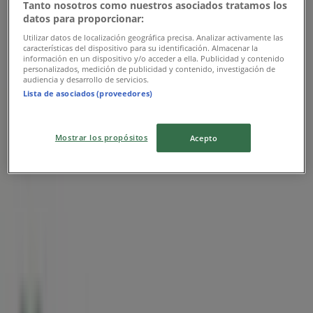
Tanto nosotros como nuestros asociados tratamos los
Banco Azteca
datos para proporcionar:
Utilizar datos de localización geográfica precisa. Analizar activamente las
Promo
características del dispositivo para su identificación. Almacenar la
información en un dispositivo y/o acceder a ella. Publicidad y contenido
personalizados, medición de publicidad y contenido, investigación de
Vence el 31/12
audiencia y desarrollo de servicios.
Lista de asociados (proveedores)
Las tiendas más cercanas
Mostrar los propósitos
Acepto
Citizen
Calle 58 #490 Entre 59 Y 61, Mérida
41 m
Master