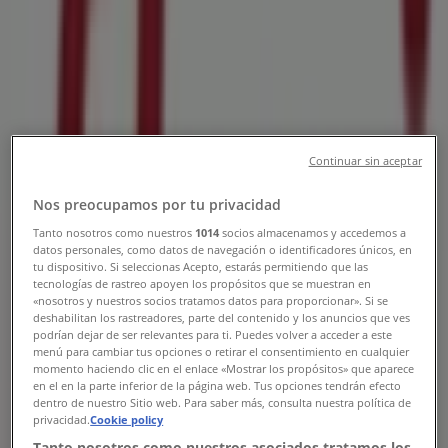
Tienda Flexi | Vicente Guerrero 25
Chalco Centro, San Pedro Totoltepec
- Horarios, Teléfonos y Catálogos
Tiendeo en San Pedro Totoltepec
»
Ofertas de Ropa, Zapatos y Accesorios en San
Continuar sin aceptar
Pedro Totoltepec
»
Flexi en San Pedro Totoltepec
»
Nos preocupamos por tu privacidad
Flexi | Vicente Guerrero 25 Chalco Centro
Tanto nosotros como nuestros
1014
socios almacenamos y accedemos a
datos personales, como datos de navegación o identificadores únicos, en
Mapa
5559732219
tu dispositivo. Si seleccionas Acepto, estarás permitiendo que las
tecnologías de rastreo apoyen los propósitos que se muestran en
Mapa
5559732219
«nosotros y nuestros socios tratamos datos para proporcionar». Si se
deshabilitan los rastreadores, parte del contenido y los anuncios que ves
Ofertas de Flexi en San Pedro
podrían dejar de ser relevantes para ti. Puedes volver a acceder a este
menú para cambiar tus opciones o retirar el consentimiento en cualquier
Totoltepec
momento haciendo clic en el enlace «Mostrar los propósitos» que aparece
en el en la parte inferior de la página web. Tus opciones tendrán efecto
dentro de nuestro Sitio web. Para saber más, consulta nuestra política de
privacidad.
Cookie policy
Tanto nosotros como nuestros asociados tratamos los