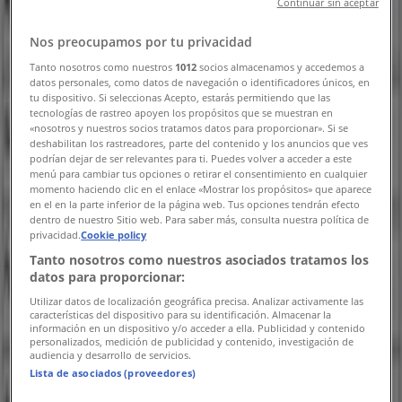
Continuar sin aceptar
09:00 - 17:00
Martes
Nos preocupamos por tu privacidad
09:00 - 17:00
Tanto nosotros como nuestros
1012
socios almacenamos y accedemos a
Miércoles
datos personales, como datos de navegación o identificadores únicos, en
09:00 - 17:00
tu dispositivo. Si seleccionas Acepto, estarás permitiendo que las
tecnologías de rastreo apoyen los propósitos que se muestran en
Jueves
«nosotros y nuestros socios tratamos datos para proporcionar». Si se
09:00 - 17:00
deshabilitan los rastreadores, parte del contenido y los anuncios que ves
Viernes
podrían dejar de ser relevantes para ti. Puedes volver a acceder a este
09:00 - 17:00
menú para cambiar tus opciones o retirar el consentimiento en cualquier
momento haciendo clic en el enlace «Mostrar los propósitos» que aparece
Sábado
en el en la parte inferior de la página web. Tus opciones tendrán efecto
09:00 - 14:00
dentro de nuestro Sitio web. Para saber más, consulta nuestra política de
privacidad.
Cookie policy
Mapa
+52 (55) 53 21 74 90
Tanto nosotros como nuestros asociados tratamos los
datos para proporcionar:
Abierto
Hasta las 17:00
Utilizar datos de localización geográfica precisa. Analizar activamente las
características del dispositivo para su identificación. Almacenar la
información en un dispositivo y/o acceder a ella. Publicidad y contenido
personalizados, medición de publicidad y contenido, investigación de
Domingo
audiencia y desarrollo de servicios.
Lista de asociados (proveedores)
Cerrado