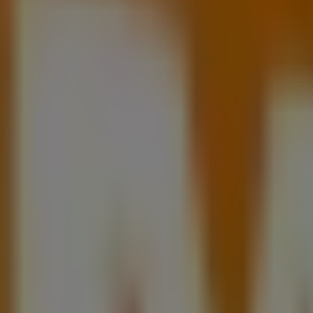
al 151 Delg.Tlalpan, Ciudad de México