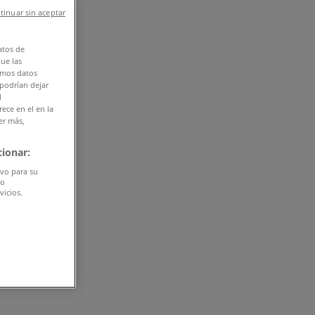
tinuar sin aceptar
atos de
que las
amos datos
 podrían dejar
l
ece en el en la
er más,
ionar:
ivo para su
do
vicios.