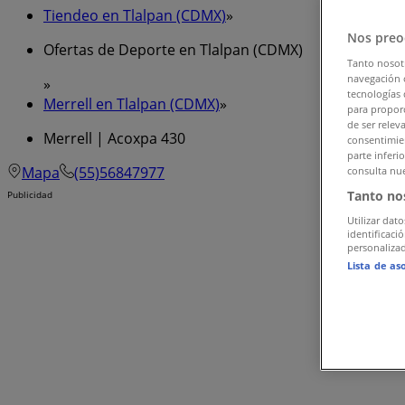
Tiendeo en Tlalpan (CDMX)
»
Nos preo
Ofertas de Deporte en Tlalpan (CDMX)
Tanto nosot
navegación o
»
tecnologías 
Merrell en Tlalpan (CDMX)
»
para proporc
de ser relev
Merrell | Acoxpa 430
consentimien
parte inferi
Mapa
(55)56847977
consulta nue
Tanto no
Publicidad
Utilizar dato
identificaci
personalizad
Lista de as