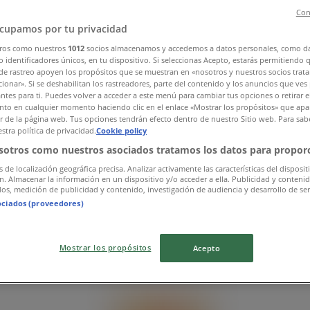
Con
cupamos por tu privacidad
ros como nuestros
1012
socios almacenamos y accedemos a datos personales, como d
 identificadores únicos, en tu dispositivo. Si seleccionas Acepto, estarás permitiendo 
de rastreo apoyen los propósitos que se muestran en «nosotros y nuestros socios trat
ionar». Si se deshabilitan los rastreadores, parte del contenido y los anuncios que ves
antes para ti. Puedes volver a acceder a este menú para cambiar tus opciones o retirar e
to en cualquier momento haciendo clic en el enlace «Mostrar los propósitos» que apar
or de la página web. Tus opciones tendrán efecto dentro de nuestro Sitio web. Para sab
stra política de privacidad.
Cookie policy
sotros como nuestros asociados tratamos los datos para proporc
s de localización geográfica precisa. Analizar activamente las características del disposit
ón. Almacenar la información en un dispositivo y/o acceder a ella. Publicidad y conteni
os, medición de publicidad y contenido, investigación de audiencia y desarrollo de ser
ociados (proveedores)
Mostrar los propósitos
Acepto