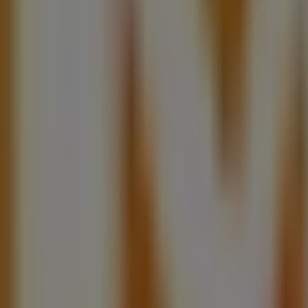
alpan (CDMX)
 Hidalgo, Tlalpan, Ciudad de México, Ciudad de México