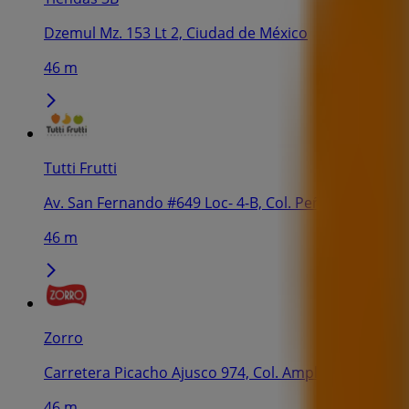
Dzemul Mz. 153 Lt 2, Ciudad de México
46 m
Tutti Frutti
Av. San Fernando #649 Loc- 4-B, Col. Peña Pobre, Tl
46 m
Zorro
Carretera Picacho Ajusco 974, Col. Ampliación Miguel
46 m