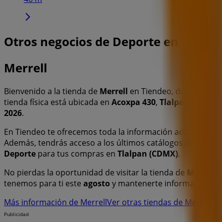
Otros negocios de Deporte en Tlalp
Merrell
Bienvenido a la tienda de
Merrell
en Tiendeo, donde podrá
tienda física está ubicada en
Acoxpa 430
,
Tlalpan (CDMX)
2026
.
En Tiendeo te ofrecemos toda la información actualizada
Además, tendrás acceso a los últimos catálogos de
Merrel
Deporte
para tus compras en
Tlalpan (CDMX)
.
No pierdas la oportunidad de visitar la tienda de
Merrell
e
tenemos para ti este
agosto
y mantenerte informado de l
Más información de Merrell
Ver otras tiendas de Merrell e
Publicidad