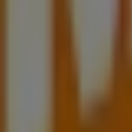
an (CDMX)
s descubrir las mejores
ofertas
,
promociones
y
catálogos
, y en ella encontrarás una amplia gama de productos de ca
 sobre
Merrell
, como los horarios de apertura, las ofertas ex
l
, donde podrás descubrir las promociones más recientes
n
Acoxpa 430
para disfrutar de una experiencia de compra
as mejores ofertas de
Merrell
en
Tlalpan (CDMX)
. ¡Visítan
n Tlalpan (CDMX)