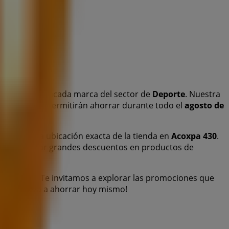
de esta destacada marca del sector de
Deporte
. Nuestra
lidad que te permitirán ahorrar durante todo el
agosto de
clusivas y la ubicación exacta de la tienda en
Acoxpa 430
.
 y aprovechar grandes descuentos en productos de
 completa. Te invitamos a explorar las promociones que
os y empieza a ahorrar hoy mismo!