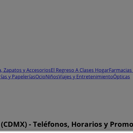
, Zapatos y Accesorios
El Regreso A Clases
Hogar
Farmacias 
rías y Papelerías
Ocio
Niños
Viajes y Entretenimiento
Ópticas
n (CDMX) - Teléfonos, Horarios y Prom