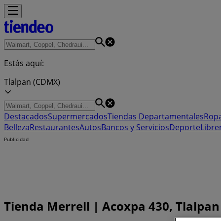
Estás aquí:
Tlalpan (CDMX)
Destacados
Supermercados
Tiendas Departamentales
Ropa
Belleza
Restaurantes
Autos
Bancos y Servicios
Deporte
Libre
Publicidad
Tienda Merrell | Acoxpa 430, Tlalpa