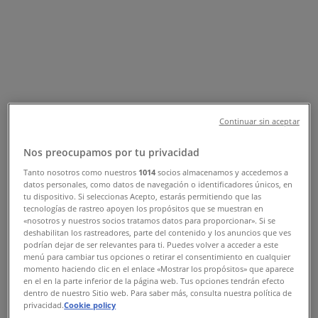
Sucursal Banco Azteca | CALLE 20
101, Umán - Teléfonos, Horarios y
Promociones
Tiendeo en Umán
»
Ofertas de Bancos y Servicios en Umán
»
Banco Azteca en Umán
»
Continuar sin aceptar
Banco Azteca | CALLE 20 101
Nos preocupamos por tu privacidad
Tanto nosotros como nuestros
1014
socios almacenamos y accedemos a
Mapa
datos personales, como datos de navegación o identificadores únicos, en
Mapa
tu dispositivo. Si seleccionas Acepto, estarás permitiendo que las
tecnologías de rastreo apoyen los propósitos que se muestran en
Ofertas de Banco Azteca en Umán
«nosotros y nuestros socios tratamos datos para proporcionar». Si se
deshabilitan los rastreadores, parte del contenido y los anuncios que ves
podrían dejar de ser relevantes para ti. Puedes volver a acceder a este
menú para cambiar tus opciones o retirar el consentimiento en cualquier
momento haciendo clic en el enlace «Mostrar los propósitos» que aparece
en el en la parte inferior de la página web. Tus opciones tendrán efecto
dentro de nuestro Sitio web. Para saber más, consulta nuestra política de
privacidad.
Cookie policy