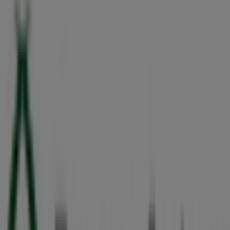
C 19 SN, Umán
111 m
Bodega Aurrera
Calle 19 # S/n Sn Lazaro Calle 20 y Calle 22, Umán
116 m
Cerrado
Farmacias YZA
Calle 28 X 29. No. 102 Int.2 . Santa Julia., Umán
187 m