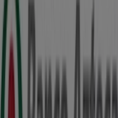
Comex
Calle 20 #100, Mérida
198 m
Otros negocios de Bancos y
Servicios en Umán
Banco Azteca
Bienvenido a la tienda de
Banco Azteca
en Tiendeo,
donde podrás descubrir las mejores
ofertas
,
promociones
y
catálogos
de esta destacada marca del
sector de
Bancos y Servicios
. Nuestra tienda física está