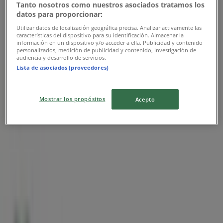
Tanto nosotros como nuestros asociados tratamos los
Banco Azteca
datos para proporcionar:
Utilizar datos de localización geográfica precisa. Analizar activamente las
Promo
características del dispositivo para su identificación. Almacenar la
información en un dispositivo y/o acceder a ella. Publicidad y contenido
personalizados, medición de publicidad y contenido, investigación de
Vence el 31/12
audiencia y desarrollo de servicios.
Lista de asociados (proveedores)
Las tiendas más cercanas
Mostrar los propósitos
Acepto
Samsung
Calle 19 S/N, Col. Bolón, Umán
36 m
BBVA Bancomer