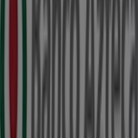
ubicada en
CALLE 20 101
,
Umán
, y en ella encontrarás
una amplia gama de productos de calidad que te
permitirán ahorrar durante todo el
agosto de 2026
.
En Tiendeo te ofrecemos toda la información actualizada
sobre
Banco Azteca
, como los horarios de apertura, las
ofertas exclusivas y la ubicación exacta de la tienda en
CALLE 20 101
. Además, tendrás acceso a los últimos
catálogos de
Banco Azteca
, donde podrás descubrir las
promociones más recientes y aprovechar grandes
descuentos en productos de
Bancos y Servicios
para
tus compras en
Umán
.
No pierdas la oportunidad de visitar la tienda de
Banco
Azteca
en
CALLE 20 101
para disfrutar de una
experiencia de compra completa. Te invitamos a
explorar las promociones que tenemos para ti este
agosto
y mantenerte informado de las mejores ofertas
de
Banco Azteca
en
Umán
. ¡Visítanos y empieza a
ahorrar hoy mismo!