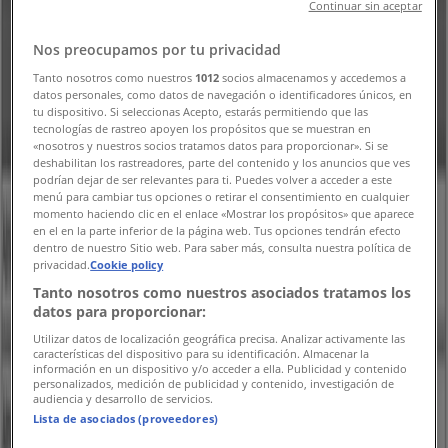
Oferta más reciente:
15/4/2026
Continuar sin aceptar
Nos preocupamos por tu privacidad
Tanto nosotros como nuestros
1012
socios almacenamos y accedemos a
datos personales, como datos de navegación o identificadores únicos, en
tu dispositivo. Si seleccionas Acepto, estarás permitiendo que las
HSBC
tecnologías de rastreo apoyen los propósitos que se muestran en
«nosotros y nuestros socios tratamos datos para proporcionar». Si se
deshabilitan los rastreadores, parte del contenido y los anuncios que ves
Costos y Comisiones de los Productos de
podrían dejar de ser relevantes para ti. Puedes volver a acceder a este
HSBC
menú para cambiar tus opciones o retirar el consentimiento en cualquier
momento haciendo clic en el enlace «Mostrar los propósitos» que aparece
en el en la parte inferior de la página web. Tus opciones tendrán efecto
Vence el 10/9
dentro de nuestro Sitio web. Para saber más, consulta nuestra política de
{"numCatalogs":1}
privacidad.
Cookie policy
Tanto nosotros como nuestros asociados tratamos los
Horarios y direcciones HSBC
datos para proporcionar:
Utilizar datos de localización geográfica precisa. Analizar activamente las
características del dispositivo para su identificación. Almacenar la
información en un dispositivo y/o acceder a ella. Publicidad y contenido
personalizados, medición de publicidad y contenido, investigación de
HSBC
audiencia y desarrollo de servicios.
Lista de asociados (proveedores)
Nichupté Manzana 16 lote 1-04 Col. Super manzana