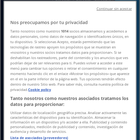
Oferta más reciente:
8/5/2026
Continuar sin aceptar
Nos preocupamos por tu privacidad
Tanto nosotros como nuestros
1014
socios almacenamos y accedemos a
datos personales, como datos de navegación o identificadores únicos, en
BBVA Bancomer
tu dispositivo. Si seleccionas Acepto, estarás permitiendo que las
tecnologías de rastreo apoyen los propósitos que se muestran en
«nosotros y nuestros socios tratamos datos para proporcionar». Si se
Tarifario
deshabilitan los rastreadores, parte del contenido y los anuncios que ves
podrían dejar de ser relevantes para ti. Puedes volver a acceder a este
Vence el 31/8
menú para cambiar tus opciones o retirar el consentimiento en cualquier
{"numCatalogs":1}
momento haciendo clic en el enlace «Mostrar los propósitos» que aparece
en el en la parte inferior de la página web. Tus opciones tendrán efecto
dentro de nuestro Sitio web. Para saber más, consulta nuestra política de
Horarios y direcciones BBVA
privacidad.
Cookie policy
Bancomer
Tanto nosotros como nuestros asociados tratamos los
datos para proporcionar:
Utilizar datos de localización geográfica precisa. Analizar activamente las
características del dispositivo para su identificación. Almacenar la
información en un dispositivo y/o acceder a ella. Publicidad y contenido
BBVA Bancomer
personalizados, medición de publicidad y contenido, investigación de
audiencia y desarrollo de servicios.
3 PTE NO 701, Atlixco
Lista de asociados (proveedores)