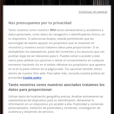
Publicidad
Continuar sin aceptar
Nos preocupamos por tu privacidad
Tanto nosotros como nuestros
1012
socios almacenamos y accedemos a
datos personales, como datos de navegación o identificadores únicos, en
tu dispositivo. Si seleccionas Acepto, estarás permitiendo que las
tecnologías de rastreo apoyen los propósitos que se muestran en
«nosotros y nuestros socios tratamos datos para proporcionar». Si se
deshabilitan los rastreadores, parte del contenido y los anuncios que ves
podrían dejar de ser relevantes para ti. Puedes volver a acceder a este
menú para cambiar tus opciones o retirar el consentimiento en cualquier
momento haciendo clic en el enlace «Mostrar los propósitos» que aparece
en el en la parte inferior de la página web. Tus opciones tendrán efecto
{"numCatalogs":0}
dentro de nuestro Sitio web. Para saber más, consulta nuestra política de
privacidad.
Cookie policy
Horarios y direcciones Farmacias GI
Tanto nosotros como nuestros asociados tratamos los
datos para proporcionar:
Utilizar datos de localización geográfica precisa. Analizar activamente las
características del dispositivo para su identificación. Almacenar la
información en un dispositivo y/o acceder a ella. Publicidad y contenido
personalizados, medición de publicidad y contenido, investigación de
audiencia y desarrollo de servicios.