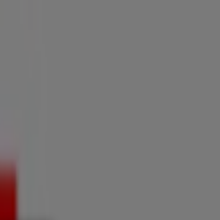
y Salud
Electrónica
Ferreterías
Salud y