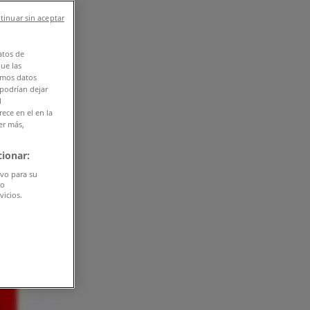
tinuar sin aceptar
atos de
que las
amos datos
 podrían dejar
l
ece en el en la
er más,
ionar:
ivo para su
do
vicios.