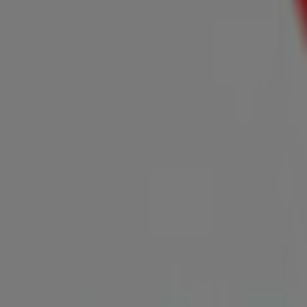
Milano
Promo
Vence el 6/9
{"numCatalogs":1}
Horarios y direcciones Milano