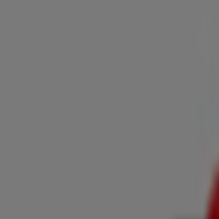
Estás aquí:
Celaya
Destacados
Supermercados
Tiendas Departamentales
Ropa
Belleza
Restaurantes
Autos
Bancos y Servicios
Deporte
Libre
Publicidad
Milano Celaya - Catálogos, Ofertas y