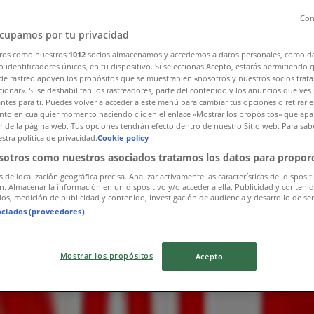
Con
cupamos por tu privacidad
ros como nuestros
1012
socios almacenamos y accedemos a datos personales, como d
 identificadores únicos, en tu dispositivo. Si seleccionas Acepto, estarás permitiendo 
de rastreo apoyen los propósitos que se muestran en «nosotros y nuestros socios trat
ionar». Si se deshabilitan los rastreadores, parte del contenido y los anuncios que ves
antes para ti. Puedes volver a acceder a este menú para cambiar tus opciones o retirar e
to en cualquier momento haciendo clic en el enlace «Mostrar los propósitos» que apar
Celaya
or de la página web. Tus opciones tendrán efecto dentro de nuestro Sitio web. Para sab
stra política de privacidad.
Cookie policy
sotros como nuestros asociados tratamos los datos para proporc
s de localización geográfica precisa. Analizar activamente las características del disposit
ón. Almacenar la información en un dispositivo y/o acceder a ella. Publicidad y conteni
os, medición de publicidad y contenido, investigación de audiencia y desarrollo de ser
ociados (proveedores)
Mostrar los propósitos
Acepto