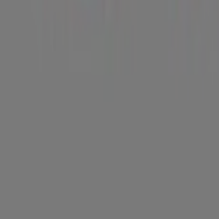
Nuevo
Impuls
Regreso a clases | Precios Irresistibles
Vence el 6/9
Celaya
Nuevo
Impuls
Promos
Vence el 23/8
Celaya
Nuevo