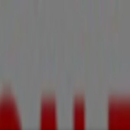
, Zapatos y Accesorios
El Regreso A Clases
Hogar
Farmacias 
rías y Papelerías
Ocio
Niños
Viajes y Entretenimiento
Ópticas
 Rebajas