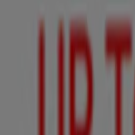
Milano
Morelos Nº 113 Local B, Celaya
913 m
Abierto
Milano
Manuel Doblado No. 105, 107 Y 109, Cortazar
16.2 km
Abierto
Milano en Celaya — Ver tiendas, teléfonos y direcciones