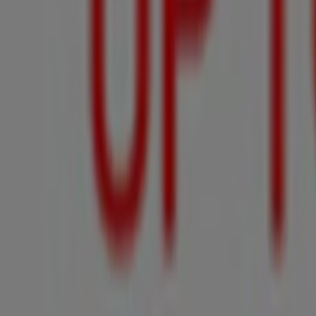
Otros Catálogos de Ropa, Zapatos y 
Nuevo
Almacenes Rodríguez
Ofertas especiales para ti
Vence el 23/8
Celaya
Nuevo
B Hermanos
Ofertas especiales atractivas para todos
Vence el 30/9
Celaya