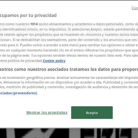
Con
cupamos por tu privacidad
ros como nuestros
1014
socios almacenamos y accedemos a datos personales, como d
c (Colima)
»
 identificadores únicos, en tu dispositivo. Si seleccionas Acepto, estarás permitiendo 
de rastreo apoyen los propósitos que se muestran en «nosotros y nuestros socios trat
ionar». Si se deshabilitan los rastreadores, parte del contenido y los anuncios que ves
antes para ti. Puedes volver a acceder a este menú para cambiar tus opciones o retirar e
to en cualquier momento haciendo clic en el enlace «Mostrar los propósitos» que apar
Papell en Cuauhtémoc (Colima)
or de la página web. Tus opciones tendrán efecto dentro de nuestro Sitio web. Para sab
stra política de privacidad.
Cookie policy
sotros como nuestros asociados tratamos los datos para proporc
(Colima):
1
s de localización geográfica precisa. Analizar activamente las características del disposit
ón. Almacenar la información en un dispositivo y/o acceder a ella. Publicidad y conteni
os, medición de publicidad y contenido, investigación de audiencia y desarrollo de ser
ociados (proveedores)
Mostrar los propósitos
Acepto