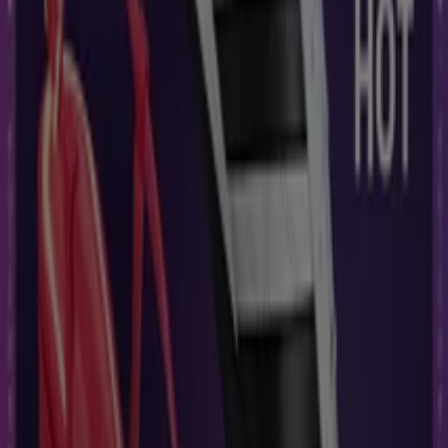
Oggi Jeans
Hasta 50% off
Vence el 6/9
Heróica Guaymas
Cklass
HOT FASHION CALZADO
Vence el 17/8
Heróica Guaymas
Ver más
Otros negocios de Ropa, Zapatos y
Accesorios en Heróica Guaymas
Encuentra catálogos de Dickies en