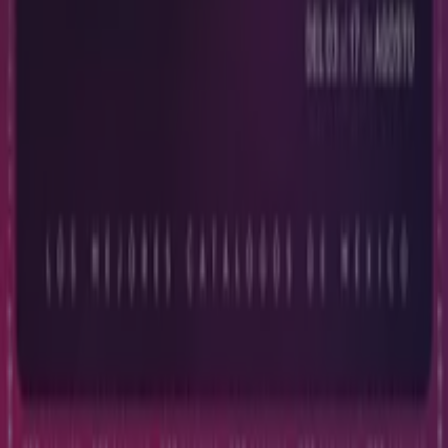
Índices
Marcas
Marcas locales
Negocios
Negocios cercanos
Productos
Productos locales
Ciudades
Descargar la app Tiendeo
Copyright © Tiendeo ® 2026 · Shopfully Marketing S.L.U. –