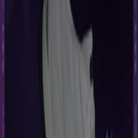
Otros Catálogos de Ropa, Zapatos y
Accesorios en Heróica Guaymas
Nuevo
Almacenes Rodríguez
Ofertas especiales para ti
Vence el 23/8
Heróica Guaymas
Nuevo
B Hermanos
Ofertas especiales atractivas para todos
Vence el 30/9
Heróica Guaymas