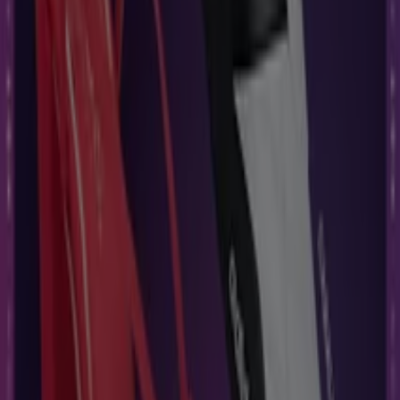
tu ciudad
Dickies en Ciudad de México
Dickies en Monterrey
Dickies en Guadalajara
Dickies en León
Dickies en
Mérida
Ver más ciudades
Vistazo de las ofertas de Dickies en
Heróica Guaymas
Catálogos con ofertas de Dickies en Heróica Guaymas:
1
Categoría:
Ropa, Zapatos y Accesorios
Oferta más reciente:
23/10/2024
Catálogos y ofertas de Dickies en