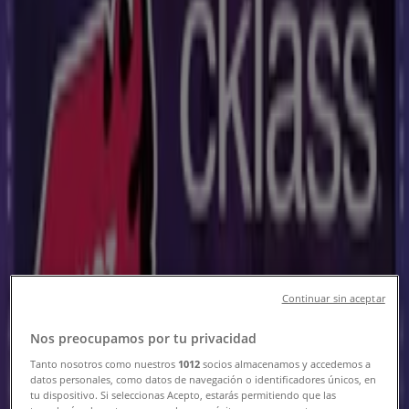
Dickies Heróica Guaymas -
Catálogos, Ofertas y Rebajas
Seguir para obtener ofertas
Tiendeo en Heróica Guaymas
»
Ofertas de Ropa, Zapatos y Accesorios en Heróica
Guaymas
»
Dickies en Heróica Guaymas
Vistazo de las ofertas de Dickies en
Heróica Guaymas
Continuar sin aceptar
Nos preocupamos por tu privacidad
Catálogos con ofertas de Dickies en Heróica Guaymas:
1
Tanto nosotros como nuestros
1012
socios almacenamos y accedemos a
datos personales, como datos de navegación o identificadores únicos, en
Categoría:
Ropa, Zapatos y Accesorios
tu dispositivo. Si seleccionas Acepto, estarás permitiendo que las