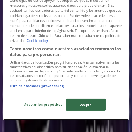
tecnologías de rastreo apoyen los propósitos que se muestran en
«nosotros y nuestros socios tratamos datos para proporcionar». Si se
Oferta más reciente:
23/10/2024
deshabilitan los rastreadores, parte del contenido y los anuncios que ves
podrían dejar de ser relevantes para ti. Puedes volver a acceder a este
menú para cambiar tus opciones o retirar el consentimiento en cualquier
momento haciendo clic en el enlace «Mostrar los propósitos» que aparece
en el en la parte inferior de la página web. Tus opciones tendrán efecto
dentro de nuestro Sitio web. Para saber más, consulta nuestra política de
privacidad.
Cookie policy
Dickies
Tanto nosotros como nuestros asociados tratamos los
datos para proporcionar:
B2B Dickies Catalog
Utilizar datos de localización geográfica precisa. Analizar activamente las
características del dispositivo para su identificación. Almacenar la
{"numCatalogs":1}
información en un dispositivo y/o acceder a ella. Publicidad y contenido
personalizados, medición de publicidad y contenido, investigación de
audiencia y desarrollo de servicios.
Horarios y direcciones Dickies
Lista de asociados (proveedores)
Mostrar los propósitos
Acepto
Dickies
Av. Aquiles Serdán No. 659Local 1, Heróica
Guaymas