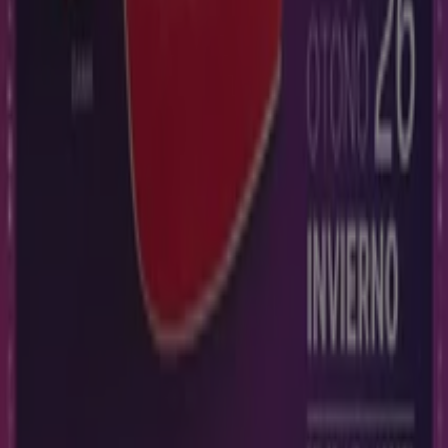
tecnológica que está reinventando las compras locales
en todo el mundo.
Tiendeo
¿Qué hacemos?
Soluciones para empresas
Noticias y prensa
Trabaja con nosotros
Contáctanos
Contacto comercial y de marketing
Tienda mal colocada en el mapa
Notificar un folleto
¿Encontraste un problema en la web o en la
aplicación?