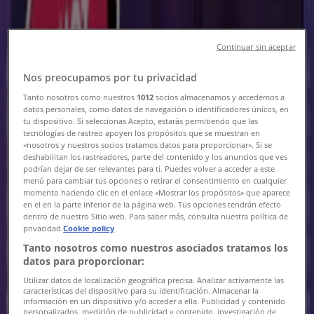
Oferta más reciente:
7/8/2026
Continuar sin aceptar
Nos preocupamos por tu privacidad
Price Shoes
Tanto nosotros como nuestros
1012
socios almacenamos y accedemos a
datos personales, como datos de navegación o identificadores únicos, en
Escolar
tu dispositivo. Si seleccionas Acepto, estarás permitiendo que las
tecnologías de rastreo apoyen los propósitos que se muestran en
«nosotros y nuestros socios tratamos datos para proporcionar». Si se
Vence el 7/9
deshabilitan los rastreadores, parte del contenido y los anuncios que ves
podrían dejar de ser relevantes para ti. Puedes volver a acceder a este
Nuevo
menú para cambiar tus opciones o retirar el consentimiento en cualquier
momento haciendo clic en el enlace «Mostrar los propósitos» que aparece
en el en la parte inferior de la página web. Tus opciones tendrán efecto
dentro de nuestro Sitio web. Para saber más, consulta nuestra política de
privacidad.
Cookie policy
Price Shoes
Tanto nosotros como nuestros asociados tratamos los
datos para proporcionar:
Mochilas
Utilizar datos de localización geográfica precisa. Analizar activamente las
características del dispositivo para su identificación. Almacenar la
Vence el 7/9
5.6 km - León
información en un dispositivo y/o acceder a ella. Publicidad y contenido
personalizados, medición de publicidad y contenido, investigación de