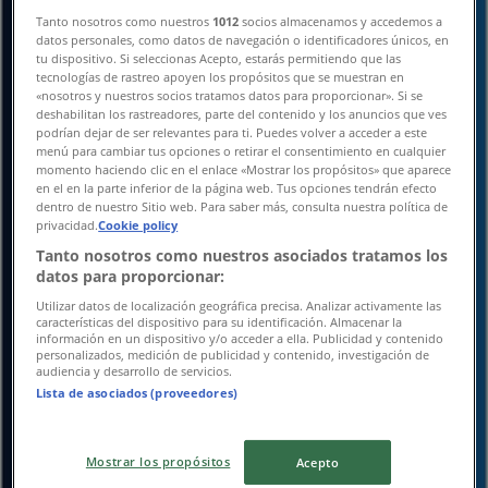
Oferta más reciente:
15/4/2026
Tanto nosotros como nuestros
1012
socios almacenamos y accedemos a
datos personales, como datos de navegación o identificadores únicos, en
tu dispositivo. Si seleccionas Acepto, estarás permitiendo que las
tecnologías de rastreo apoyen los propósitos que se muestran en
«nosotros y nuestros socios tratamos datos para proporcionar». Si se
deshabilitan los rastreadores, parte del contenido y los anuncios que ves
podrían dejar de ser relevantes para ti. Puedes volver a acceder a este
HSBC
menú para cambiar tus opciones o retirar el consentimiento en cualquier
momento haciendo clic en el enlace «Mostrar los propósitos» que aparece
Costos y Comisiones de los Productos de
en el en la parte inferior de la página web. Tus opciones tendrán efecto
dentro de nuestro Sitio web. Para saber más, consulta nuestra política de
HSBC
privacidad.
Cookie policy
Tanto nosotros como nuestros asociados tratamos los
Vence el 10/9
datos para proporcionar:
{"numCatalogs":1}
Utilizar datos de localización geográfica precisa. Analizar activamente las
características del dispositivo para su identificación. Almacenar la
Horarios y direcciones HSBC
información en un dispositivo y/o acceder a ella. Publicidad y contenido
personalizados, medición de publicidad y contenido, investigación de
audiencia y desarrollo de servicios.
Lista de asociados (proveedores)
HSBC
Mostrar los propósitos
Acepto
Miguel Hidalgo # 309 entre Vicente Guerrero y