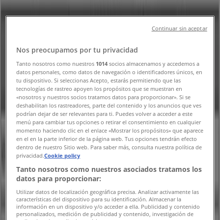
Categoría:
Bancos y Servicios
Oferta más reciente:
7/7/2026
Continuar sin aceptar
Nos preocupamos por tu privacidad
Tanto nosotros como nuestros
1014
socios almacenamos y accedemos a
datos personales, como datos de navegación o identificadores únicos, en
tu dispositivo. Si seleccionas Acepto, estarás permitiendo que las
Western Union
tecnologías de rastreo apoyen los propósitos que se muestran en
«nosotros y nuestros socios tratamos datos para proporcionar». Si se
deshabilitan los rastreadores, parte del contenido y los anuncios que ves
Promos
podrían dejar de ser relevantes para ti. Puedes volver a acceder a este
menú para cambiar tus opciones o retirar el consentimiento en cualquier
momento haciendo clic en el enlace «Mostrar los propósitos» que aparece
{"numCatalogs":1}
en el en la parte inferior de la página web. Tus opciones tendrán efecto
dentro de nuestro Sitio web. Para saber más, consulta nuestra política de
Horarios y direcciones Western
privacidad.
Cookie policy
Union
Tanto nosotros como nuestros asociados tratamos los
datos para proporcionar:
Utilizar datos de localización geográfica precisa. Analizar activamente las
características del dispositivo para su identificación. Almacenar la
información en un dispositivo y/o acceder a ella. Publicidad y contenido
Western Union
personalizados, medición de publicidad y contenido, investigación de