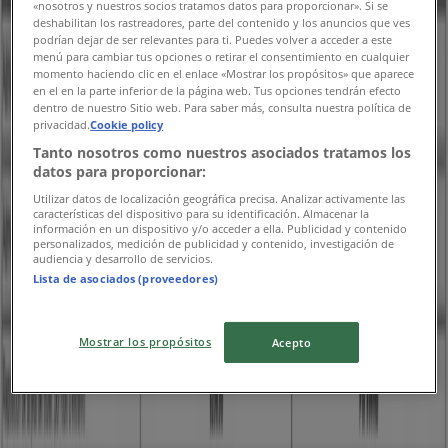
Oferta más reciente:
9/1/2026
«nosotros y nuestros socios tratamos datos para proporcionar». Si se
deshabilitan los rastreadores, parte del contenido y los anuncios que ves
podrían dejar de ser relevantes para ti. Puedes volver a acceder a este
menú para cambiar tus opciones o retirar el consentimiento en cualquier
momento haciendo clic en el enlace «Mostrar los propósitos» que aparece
en el en la parte inferior de la página web. Tus opciones tendrán efecto
dentro de nuestro Sitio web. Para saber más, consulta nuestra política de
privacidad.
Cookie policy
Banregio
Tanto nosotros como nuestros asociados tratamos los
datos para proporcionar:
Folleto
Utilizar datos de localización geográfica precisa. Analizar activamente las
características del dispositivo para su identificación. Almacenar la
Vence el 31/12
información en un dispositivo y/o acceder a ella. Publicidad y contenido
{"numCatalogs":1}
personalizados, medición de publicidad y contenido, investigación de
audiencia y desarrollo de servicios.
Horarios y direcciones Banregio
Lista de asociados (proveedores)
Mostrar los propósitos
Acepto
Banregio
Av. Paseo Montejo (Calle 56-A) #419 entre 39 y 41,
Col. Centro, Mérida