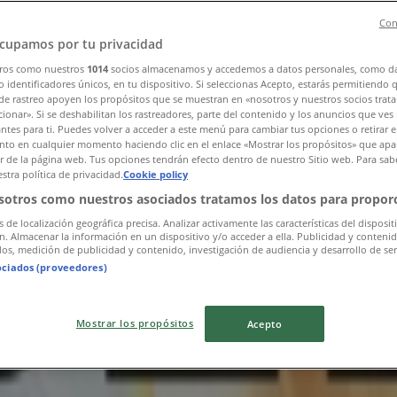
Con
cupamos por tu privacidad
ros como nuestros
1014
socios almacenamos y accedemos a datos personales, como d
 identificadores únicos, en tu dispositivo. Si seleccionas Acepto, estarás permitiendo 
de rastreo apoyen los propósitos que se muestran en «nosotros y nuestros socios trat
ionar». Si se deshabilitan los rastreadores, parte del contenido y los anuncios que ves
antes para ti. Puedes volver a acceder a este menú para cambiar tus opciones o retirar e
to en cualquier momento haciendo clic en el enlace «Mostrar los propósitos» que apar
nterrey
or de la página web. Tus opciones tendrán efecto dentro de nuestro Sitio web. Para sab
stra política de privacidad.
Cookie policy
sotros como nuestros asociados tratamos los datos para proporc
s de localización geográfica precisa. Analizar activamente las características del disposit
ón. Almacenar la información en un dispositivo y/o acceder a ella. Publicidad y conteni
os, medición de publicidad y contenido, investigación de audiencia y desarrollo de ser
ociados (proveedores)
Mostrar los propósitos
Acepto