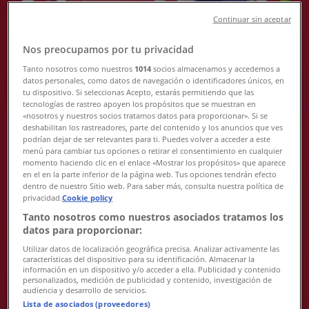
Continuar sin aceptar
Catálogos con ofertas de Farmacias de Apoyo:
1
Nos preocupamos por tu privacidad
Categoría:
Farmacias y Salud
Tanto nosotros como nuestros
1014
socios almacenamos y accedemos a
datos personales, como datos de navegación o identificadores únicos, en
tu dispositivo. Si seleccionas Acepto, estarás permitiendo que las
Oferta más reciente:
31/8/2023
tecnologías de rastreo apoyen los propósitos que se muestran en
«nosotros y nuestros socios tratamos datos para proporcionar». Si se
deshabilitan los rastreadores, parte del contenido y los anuncios que ves
podrían dejar de ser relevantes para ti. Puedes volver a acceder a este
menú para cambiar tus opciones o retirar el consentimiento en cualquier
Farmacias de Apoyo
momento haciendo clic en el enlace «Mostrar los propósitos» que aparece
en el en la parte inferior de la página web. Tus opciones tendrán efecto
dentro de nuestro Sitio web. Para saber más, consulta nuestra política de
Ofertas Farmacias de Apoyo
privacidad.
Cookie policy
Tanto nosotros como nuestros asociados tratamos los
Publicidad
datos para proporcionar:
Utilizar datos de localización geográfica precisa. Analizar activamente las
características del dispositivo para su identificación. Almacenar la
información en un dispositivo y/o acceder a ella. Publicidad y contenido
personalizados, medición de publicidad y contenido, investigación de
audiencia y desarrollo de servicios.
Lista de asociados (proveedores)