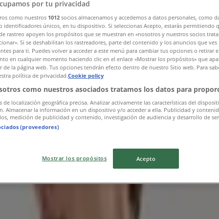
cupamos por tu privacidad
ros como nuestros
1012
socios almacenamos y accedemos a datos personales, como d
 identificadores únicos, en tu dispositivo. Si seleccionas Acepto, estarás permitiendo 
de rastreo apoyen los propósitos que se muestran en «nosotros y nuestros socios trat
ionar». Si se deshabilitan los rastreadores, parte del contenido y los anuncios que ves
antes para ti. Puedes volver a acceder a este menú para cambiar tus opciones o retirar e
to en cualquier momento haciendo clic en el enlace «Mostrar los propósitos» que apar
or de la página web. Tus opciones tendrán efecto dentro de nuestro Sitio web. Para sab
stra política de privacidad.
Cookie policy
sotros como nuestros asociados tratamos los datos para proporc
s de localización geográfica precisa. Analizar activamente las características del disposit
ón. Almacenar la información en un dispositivo y/o acceder a ella. Publicidad y conteni
os, medición de publicidad y contenido, investigación de audiencia y desarrollo de ser
ociados (proveedores)
Mostrar los propósitos
Acepto