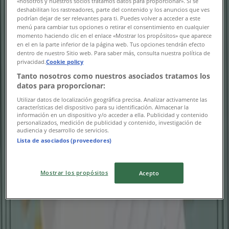
«nosotros y nuestros socios tratamos datos para proporcionar». Si se
deshabilitan los rastreadores, parte del contenido y los anuncios que ves
Oferta más reciente:
1/8/2026
podrían dejar de ser relevantes para ti. Puedes volver a acceder a este
menú para cambiar tus opciones o retirar el consentimiento en cualquier
momento haciendo clic en el enlace «Mostrar los propósitos» que aparece
en el en la parte inferior de la página web. Tus opciones tendrán efecto
dentro de nuestro Sitio web. Para saber más, consulta nuestra política de
privacidad.
Cookie policy
Tanto nosotros como nuestros asociados tratamos los
Woolworth
datos para proporcionar:
Utilizar datos de localización geográfica precisa. Analizar activamente las
Aquí si encuentras todo: tu lista está lista
características del dispositivo para su identificación. Almacenar la
información en un dispositivo y/o acceder a ella. Publicidad y contenido
personalizados, medición de publicidad y contenido, investigación de
Vence el 31/8
audiencia y desarrollo de servicios.
{"numCatalogs":1}
Lista de asociados (proveedores)
Mostrar los propósitos
Acepto
Ahorrar es aún más fácil con la aplicación.
Puedes encontrar las mejores ofertas de los negocios