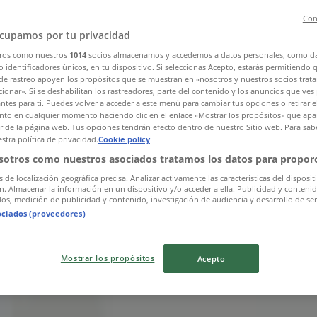
Con
cupamos por tu privacidad
ros como nuestros
1014
socios almacenamos y accedemos a datos personales, como d
 identificadores únicos, en tu dispositivo. Si seleccionas Acepto, estarás permitiendo 
de rastreo apoyen los propósitos que se muestran en «nosotros y nuestros socios trat
ionar». Si se deshabilitan los rastreadores, parte del contenido y los anuncios que ves
antes para ti. Puedes volver a acceder a este menú para cambiar tus opciones o retirar e
to en cualquier momento haciendo clic en el enlace «Mostrar los propósitos» que apar
or de la página web. Tus opciones tendrán efecto dentro de nuestro Sitio web. Para sab
stra política de privacidad.
Cookie policy
sotros como nuestros asociados tratamos los datos para proporc
s de localización geográfica precisa. Analizar activamente las características del disposit
ón. Almacenar la información en un dispositivo y/o acceder a ella. Publicidad y conteni
os, medición de publicidad y contenido, investigación de audiencia y desarrollo de ser
ociados (proveedores)
Mostrar los propósitos
Acepto