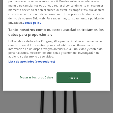
podrían dejar de ser relevantes para ti. Puedes volver a acceder a este
Westies
menú para cambiar tus opciones o retirar el consentimiento en cualquier
momento haciendo clic en el enlace «Mostrar los propósitos» que aparece
en el en la parte inferior de la página web. Tus opciones tendrán efecto
dentro de nuestro Sitio web. Para saber más, consulta nuestra política de
privacidad.
Cookie policy
Nine West
Tanto nosotros como nuestros asociados tratamos los
datos para proporcionar:
Mex$ 169900850.00
Utilizar datos de localización geográfica precisa. Analizar activamente las
características del dispositivo para su identificación. Almacenar la
información en un dispositivo y/o acceder a ella. Publicidad y contenido
personalizados, medición de publicidad y contenido, investigación de
Ver
audiencia y desarrollo de servicios.
Lista de asociados (proveedores)
Mex$ 169900850.00
Bolsa De Mano Vanjie Sintetico Negro
Mostrar los propósitos
Acepto
Westies
Nine West