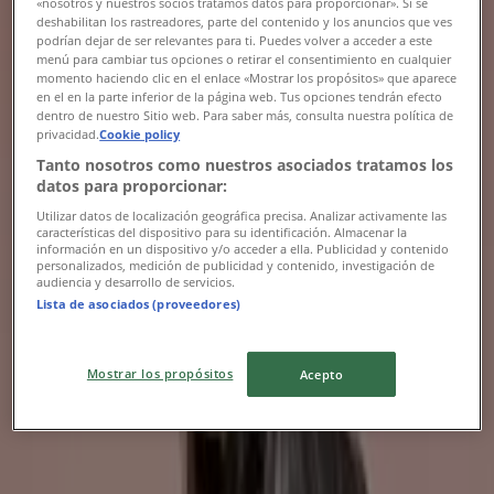
Categoría:
Ropa, Zapatos y Accesorios
«nosotros y nuestros socios tratamos datos para proporcionar». Si se
deshabilitan los rastreadores, parte del contenido y los anuncios que ves
podrían dejar de ser relevantes para ti. Puedes volver a acceder a este
Oferta más reciente:
23/10/2024
menú para cambiar tus opciones o retirar el consentimiento en cualquier
momento haciendo clic en el enlace «Mostrar los propósitos» que aparece
en el en la parte inferior de la página web. Tus opciones tendrán efecto
dentro de nuestro Sitio web. Para saber más, consulta nuestra política de
privacidad.
Cookie policy
Tanto nosotros como nuestros asociados tratamos los
datos para proporcionar:
Dickies
Utilizar datos de localización geográfica precisa. Analizar activamente las
características del dispositivo para su identificación. Almacenar la
B2B Dickies Catalog
información en un dispositivo y/o acceder a ella. Publicidad y contenido
personalizados, medición de publicidad y contenido, investigación de
audiencia y desarrollo de servicios.
{"numCatalogs":1}
Lista de asociados (proveedores)
Horarios y direcciones Dickies
Mostrar los propósitos
Acepto
Dickies
Av. Adolfo López Mateos No. 374, San Francisco de