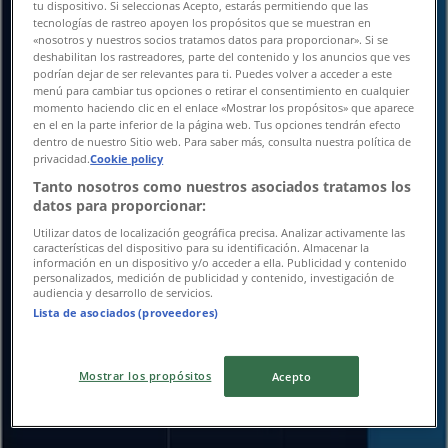
tu dispositivo. Si seleccionas Acepto, estarás permitiendo que las
tecnologías de rastreo apoyen los propósitos que se muestran en
Oferta más reciente:
9/1/2026
«nosotros y nuestros socios tratamos datos para proporcionar». Si se
deshabilitan los rastreadores, parte del contenido y los anuncios que ves
podrían dejar de ser relevantes para ti. Puedes volver a acceder a este
menú para cambiar tus opciones o retirar el consentimiento en cualquier
momento haciendo clic en el enlace «Mostrar los propósitos» que aparece
en el en la parte inferior de la página web. Tus opciones tendrán efecto
dentro de nuestro Sitio web. Para saber más, consulta nuestra política de
Santander
privacidad.
Cookie policy
Tanto nosotros como nuestros asociados tratamos los
Tarifas
datos para proporcionar:
Utilizar datos de localización geográfica precisa. Analizar activamente las
Vence el 31/12
características del dispositivo para su identificación. Almacenar la
{"numCatalogs":1}
información en un dispositivo y/o acceder a ella. Publicidad y contenido
personalizados, medición de publicidad y contenido, investigación de
audiencia y desarrollo de servicios.
Horarios y direcciones Santander
Lista de asociados (proveedores)
Mostrar los propósitos
Acepto
Santander
ZARAGOZA ENTRE DEGOLLADO Y GUERRERO,