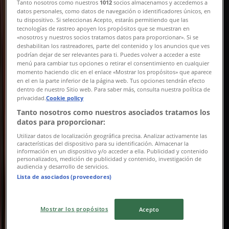
Catálogos con ofertas de Herbalife en San Martín
Tanto nosotros como nuestros
1012
socios almacenamos y accedemos a
Texmelucan de Labastida:
1
datos personales, como datos de navegación o identificadores únicos, en
tu dispositivo. Si seleccionas Acepto, estarás permitiendo que las
tecnologías de rastreo apoyen los propósitos que se muestran en
Categoría:
Farmacias y Salud
«nosotros y nuestros socios tratamos datos para proporcionar». Si se
deshabilitan los rastreadores, parte del contenido y los anuncios que ves
podrían dejar de ser relevantes para ti. Puedes volver a acceder a este
Oferta más reciente:
23/1/2026
menú para cambiar tus opciones o retirar el consentimiento en cualquier
momento haciendo clic en el enlace «Mostrar los propósitos» que aparece
en el en la parte inferior de la página web. Tus opciones tendrán efecto
dentro de nuestro Sitio web. Para saber más, consulta nuestra política de
privacidad.
Cookie policy
Tanto nosotros como nuestros asociados tratamos los
datos para proporcionar:
Herbalife
Utilizar datos de localización geográfica precisa. Analizar activamente las
Ofertas Increíbles Herbalife
características del dispositivo para su identificación. Almacenar la
información en un dispositivo y/o acceder a ella. Publicidad y contenido
personalizados, medición de publicidad y contenido, investigación de
Vence el 30/11
audiencia y desarrollo de servicios.
Lista de asociados (proveedores)
{"numCatalogs":1}
Horarios y direcciones Herbalife
Mostrar los propósitos
Acepto