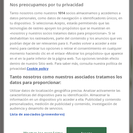
Nos preocupamos por tu privacidad
Estamos a punto de publicar ofertas de Perfume Gallery
Tanto nosotros como nuestros
1014
socios almacenamos y accedemos a
datos personales, como datos de navegación o identificadores únicos, en
Publicidad
tu dispositivo. Si seleccionas Acepto, estarás permitiendo que las
tecnologías de rastreo apoyen los propósitos que se muestran en
«nosotros y nuestros socios tratamos datos para proporcionar». Si se
deshabilitan los rastreadores, parte del contenido y los anuncios que ves
podrían dejar de ser relevantes para ti. Puedes volver a acceder a este
menú para cambiar tus opciones o retirar el consentimiento en cualquier
momento haciendo clic en el enlace «Mostrar los propósitos» que aparece
en el en la parte inferior de la página web. Tus opciones tendrán efecto
dentro de nuestro Sitio web. Para saber más, consulta nuestra política de
privacidad.
Cookie policy
Tanto nosotros como nuestros asociados tratamos los
datos para proporcionar:
Utilizar datos de localización geográfica precisa. Analizar activamente las
características del dispositivo para su identificación. Almacenar la
información en un dispositivo y/o acceder a ella. Publicidad y contenido
{"numCatalogs":0}
personalizados, medición de publicidad y contenido, investigación de
audiencia y desarrollo de servicios.
Lista de asociados (proveedores)
Mostrar los propósitos