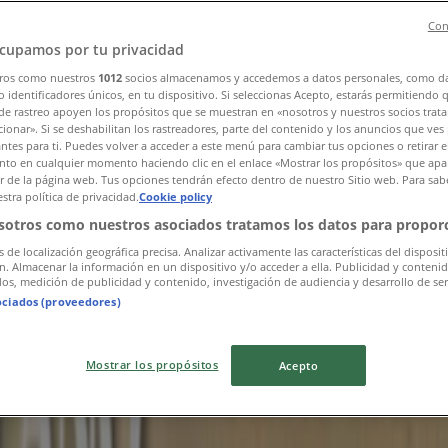
Con
cupamos por tu privacidad
ros como nuestros
1012
socios almacenamos y accedemos a datos personales, como d
 identificadores únicos, en tu dispositivo. Si seleccionas Acepto, estarás permitiendo 
de rastreo apoyen los propósitos que se muestran en «nosotros y nuestros socios trat
ionar». Si se deshabilitan los rastreadores, parte del contenido y los anuncios que ves
antes para ti. Puedes volver a acceder a este menú para cambiar tus opciones o retirar e
to en cualquier momento haciendo clic en el enlace «Mostrar los propósitos» que apar
en tu ciudad
or de la página web. Tus opciones tendrán efecto dentro de nuestro Sitio web. Para sab
stra política de privacidad.
Cookie policy
sotros como nuestros asociados tratamos los datos para proporc
s de localización geográfica precisa. Analizar activamente las características del disposit
ón. Almacenar la información en un dispositivo y/o acceder a ella. Publicidad y conteni
os, medición de publicidad y contenido, investigación de audiencia y desarrollo de ser
ociados (proveedores)
Mostrar los propósitos
Acepto