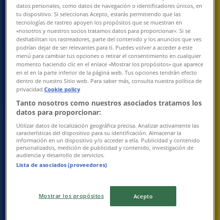
Lunes
datos personales, como datos de navegación o identificadores únicos, en
tu dispositivo. Si seleccionas Acepto, estarás permitiendo que las
10:00 - 20:00
tecnologías de rastreo apoyen los propósitos que se muestran en
Martes
«nosotros y nuestros socios tratamos datos para proporcionar». Si se
10:00 - 20:00
deshabilitan los rastreadores, parte del contenido y los anuncios que ves
Miércoles
podrían dejar de ser relevantes para ti. Puedes volver a acceder a este
menú para cambiar tus opciones o retirar el consentimiento en cualquier
10:00 - 20:00
momento haciendo clic en el enlace «Mostrar los propósitos» que aparece
Jueves
en el en la parte inferior de la página web. Tus opciones tendrán efecto
10:00 - 20:00
dentro de nuestro Sitio web. Para saber más, consulta nuestra política de
privacidad.
Cookie policy
Viernes
10:00 - 20:00
Tanto nosotros como nuestros asociados tratamos los
datos para proporcionar:
Sábado
10:00 - 20:00
Utilizar datos de localización geográfica precisa. Analizar activamente las
características del dispositivo para su identificación. Almacenar la
información en un dispositivo y/o acceder a ella. Publicidad y contenido
Mapa
(33) 3613-9151; 3613-2074
Coppel Juarez -
personalizados, medición de publicidad y contenido, investigación de
Entre Colon Y Galeana
audiencia y desarrollo de servicios.
Lista de asociados (proveedores)
Cerrado
Mostrar los propósitos
Acepto
Domingo
10:00 - 18:00