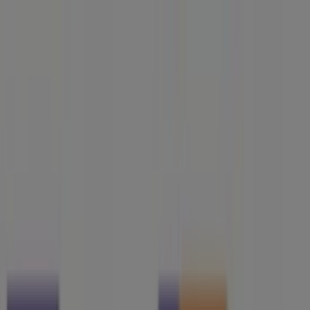
Estás aquí:
Guanajuato
Destacados
Supermercados
Tiendas
Departamentales
Ropa, Zapatos y Accesorios
El Regreso A
Clases
Hogar
Farmacias y
Salud
Electrónica
Ferreterías
Salud y
Belleza
Restaurantes
Autos
Bancos y
Servicios
Deporte
Librerías y Papelerías
Ocio
Niños
Viajes y
Entretenimiento
Ópticas
Publicidad