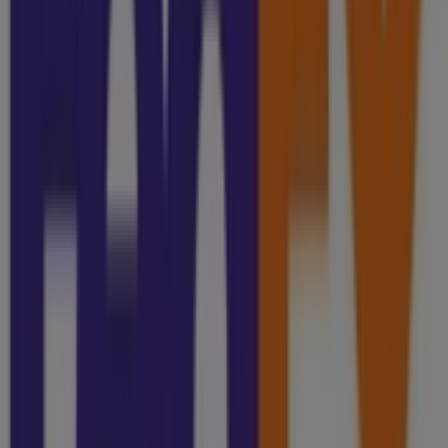
tus compras este
agosto
. Además, te mantenemos al
tanto de las ubicaciones exactas, horarios de atención y
todos los detalles necesarios para que puedas disfrutar
de una experiencia de compra completa en
Guanajuato
.
No pierdas la oportunidad de aprovechar las
ofertas
de
FedEx
en las tiendas de
Guanajuato
y mantente
actualizado con los mejores precios durante
agosto de
2026
. En Tiendeo, siempre encontrarás las mejores
tiendas y opciones de compra en
Guanajuato
. ¡Empieza
a explorar las tiendas y promociones que tenemos para
ti ahora mismo!
Publicidad