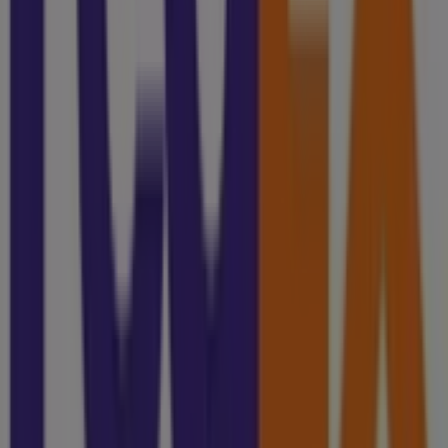
Tiendeo forma parte de Shopfully, la empresa
tecnológica que está reinventando las compras locales
en todo el mundo.
Tiendeo
¿Qué hacemos?
Soluciones para empresas
Noticias y prensa
Trabaja con nosotros
Contáctanos
Contacto comercial y de marketing