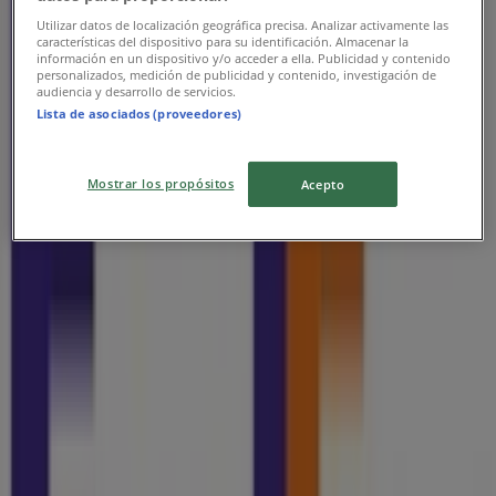
FedEx
Utilizar datos de localización geográfica precisa. Analizar activamente las
características del dispositivo para su identificación. Almacenar la
Plaza De La Victoria S/N, Silao
información en un dispositivo y/o acceder a ella. Publicidad y contenido
personalizados, medición de publicidad y contenido, investigación de
audiencia y desarrollo de servicios.
19.5 km
Lista de asociados (proveedores)
Cerrado
Mostrar los propósitos
Acepto
Publicidad