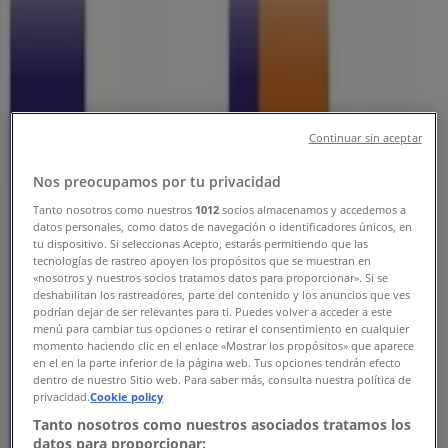
Sucursales FedEx Guanajuato -
Teléfonos, Horarios y Direcciones
Tiendeo en Guanajuato
»
Ofertas de Bancos y Servicios en Guanajuato
»
FedEx en Guanajuato
»
Continuar sin aceptar
Tiendas de FedEx en Guanajuato
Nos preocupamos por tu privacidad
Tanto nosotros como nuestros
1012
socios almacenamos y accedemos a
datos personales, como datos de navegación o identificadores únicos, en
tu dispositivo. Si seleccionas Acepto, estarás permitiendo que las
FedEx
tecnologías de rastreo apoyen los propósitos que se muestran en
«nosotros y nuestros socios tratamos datos para proporcionar». Si se
Nejayote Núm. 17-A, Guanajuato
deshabilitan los rastreadores, parte del contenido y los anuncios que ves
podrían dejar de ser relevantes para ti. Puedes volver a acceder a este
1.0 km
menú para cambiar tus opciones o retirar el consentimiento en cualquier
momento haciendo clic en el enlace «Mostrar los propósitos» que aparece
en el en la parte inferior de la página web. Tus opciones tendrán efecto
Cerrado
dentro de nuestro Sitio web. Para saber más, consulta nuestra política de
privacidad.
Cookie policy
Tanto nosotros como nuestros asociados tratamos los
datos para proporcionar: