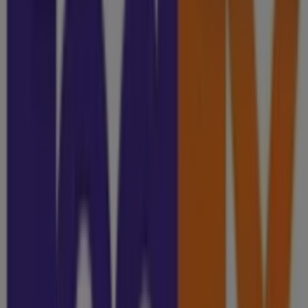
Otros negocios de Bancos y
Servicios en Guanajuato
FedEx
¡Bienvenido a Tiendeo! Aquí puedes encontrar no solo
las mejores
ofertas
,
catálogos
y
promociones
, sino
también descubrir las tiendas más populares en
Guanajuato
. Durante el mes de
agosto de 2026
, en
nuestra plataforma podrás conocer las últimas
novedades de
FedEx
, una de las marcas más
reconocidas, así como la ubicación y detalles de las
tiendas más cercanas en
Guanajuato
.
En Tiendeo, no solo tendrás acceso a
promociones
y
descuentos, sino también a información sobre las
tiendas físicas de tu ciudad. Explora los catálogos de
FedEx
, encuentra las tiendas en
Guanajuato
y descubre
los productos con grandes descuentos para ahorrar en