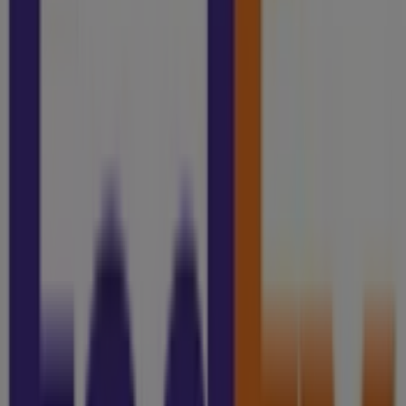
Folletos de FedEx en Guanajuato
FedEx
Promocion
Vence el 31/12
Ciudades con tiendas de FedEx
FedEx en Celaya
FedEx en San Miguel de Allende
FedEx en Salamanca
Ver más ciudades