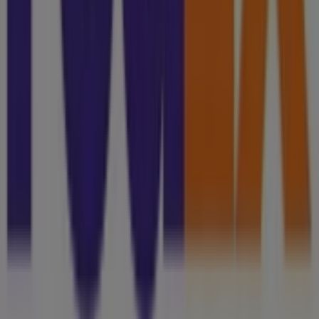
Tienda mal colocada en el mapa
Notificar un folleto
¿Encontraste un problema en la web o en la
aplicación?
Índices
Marcas
Marcas locales
Negocios
Negocios cercanos
Productos
Productos locales
Ciudades
Descargar la app Tiendeo